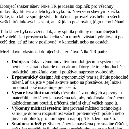
Dobíjecí shaker láhev Nike TR je ideální doplněk pro všechny
milovníky fitness a atletických výkonů. Navržena slavným značkou
Nike, tato láhev spojuje styl a funkčnost, provází vás během všech
vašich tréninkových sezení, ať už jde o posilování, jógu nebo běhání.
Tato láhev byla navržena tak, aby splnila potřeby nejnáročnějších
uživatelů. Její prostorná kapacita vám umožní zůstat hydratovaní po
celý den, ať už jste v posilovně, v kanceláři nebo na cestách.
Mezi hlavní vlastnosti dobíjecí shaker láhve Nike TR patří:
Dobíjecí:
Díky svému inovativnímu dobíjecímu systému se
nemusíte starat o baterie nebo akumulátory. Je to jednoduché a
praktické, umožňuje vám ji používat naprosto svobodně.
Ergonomický design:
Její ergonomický tvar zajišťuje pohodlné
držení, ať už jste v plné aktivitě nebo na přestávce. Její nízká
hmotnost také usnadňuje přenášení.
Vysoce kvalitní materiály:
Vyrobená z odolných a pevných
materiálů, tato láhev je navržena tak, aby odolávala náročnému
každodennímu použití, přičemž chrání chuť vašich nápojů.
Výkonný míchací systém:
Integrovaná míchací technologie
zaručuje dobrou rozpustnost vašich proteinových prášků nebo
jiných doplňků, pro homogenní nápoj při každém použití.
Snadnost údržby:
Shaker láhev je navržena pro snadné čištění,
což vám umožňuje ji udržovat v perfektním stavu po každém