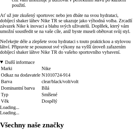
použití.
Ať už jste zkušený sportovec nebo jen dbáte na svou hydrataci,
dobíjecí shaker láhev Nike TR se ukazuje jako výhodná volba. Zrcadlí
závazek Nike k inovaci a blahu svých uživatelů. Doplňek, který vám
umožní soustředit se na vaše cíle, aniž byste museli obětovat svůj styl.
Nečekejte déle a zlepšete svou hydrataci s touto praktickou a stylovou
láhví. Připravte se posunout své výkony na vyšší úroveň zařazením
dobíjecí shaker láhve Nike TR do vašeho sportovního vybavení.
Další informace
Marki
Nike
Odkaz na dodavatele
N1010724-914
Barva
clear/black/volt/volt
Dominantní barva
Bílá
Typ
Smíšené
Věk
Dospělý
Loading...
Loading...
Všechny naše značky