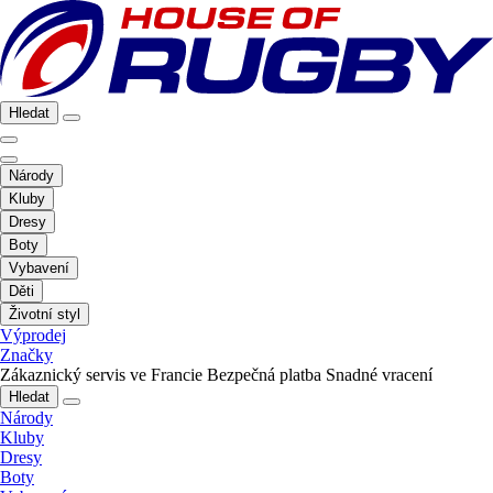
Hledat
Národy
Kluby
Dresy
Boty
Vybavení
Děti
Životní styl
Výprodej
Značky
Zákaznický servis ve Francie
Bezpečná platba
Snadné vracení
Hledat
Národy
Kluby
Dresy
Boty