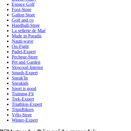
Espace Golf
Foot-Store
Gallop Store
Golf and co
Handball-Store
La sellerie de Maé
Made in Paradis
Nauti-wave
On-Fight
Padel-Expert
Pecheur-Store
Pet and Garden
Slowood Interior
Smash-Expert
Sneak'In
Sneakids
Sport is good
Training-Fit
Trek-Expert
Triathlon-Expert
TripnBikers
Vélo-Store
Winter-Expert