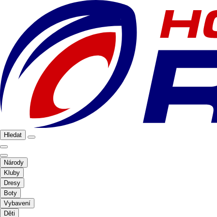
Hledat
Národy
Kluby
Dresy
Boty
Vybavení
Děti