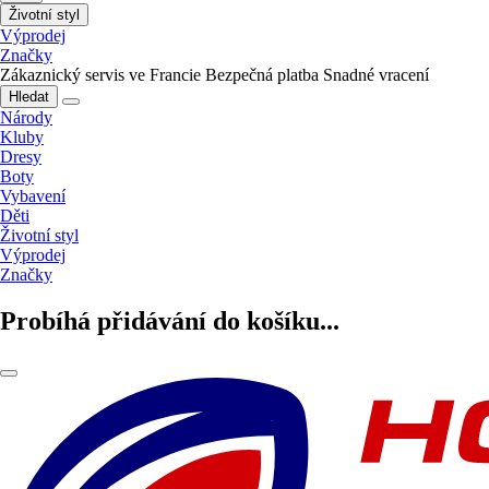
Životní styl
Výprodej
Značky
Zákaznický servis ve Francie
Bezpečná platba
Snadné vracení
Hledat
Národy
Kluby
Dresy
Boty
Vybavení
Děti
Životní styl
Výprodej
Značky
Probíhá přidávání do košíku...