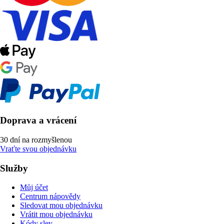
Doprava a vrácení
30 dní na rozmyšlenou
Vraťte svou objednávku
Služby
Můj účet
Centrum nápovědy
Sledovat mou objednávku
Vrátit mou objednávku
Kódy slev