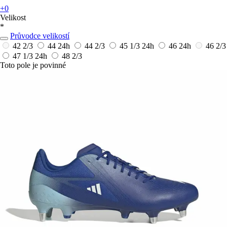
+0
Velikost
*
Průvodce velikostí
42 2/3
44
24h
44 2/3
45 1/3
24h
46
24h
46 2/3
47 1/3
24h
48 2/3
Toto pole je povinné