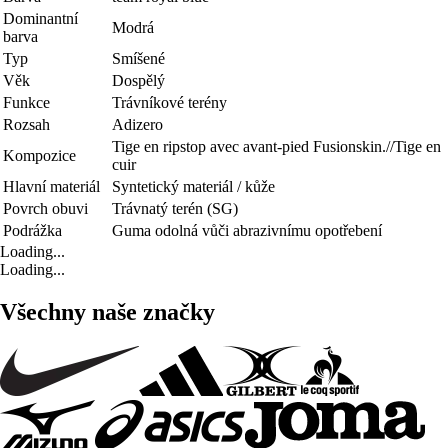
Dominantní
Modrá
barva
Typ
Smíšené
Věk
Dospělý
Funkce
Trávníkové terény
Rozsah
Adizero
Tige en ripstop avec avant-pied Fusionskin.//Tige en
Kompozice
cuir
Hlavní materiál
Syntetický materiál / kůže
Povrch obuvi
Trávnatý terén (SG)
Podrážka
Guma odolná vůči abrazivnímu opotřebení
Loading...
Loading...
Všechny naše značky