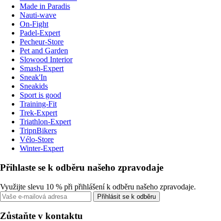
Made in Paradis
Nauti-wave
On-Fight
Padel-Expert
Pecheur-Store
Pet and Garden
Slowood Interior
Smash-Expert
Sneak'In
Sneakids
Sport is good
Training-Fit
Trek-Expert
Triathlon-Expert
TripnBikers
Vélo-Store
Winter-Expert
Přihlaste se k odběru našeho zpravodaje
Využijte slevu 10 % při přihlášení k odběru našeho zpravodaje.
Přihlásit se k odběru
Zůstaňte v kontaktu