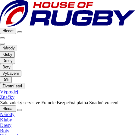
Hledat
Národy
Kluby
Dresy
Boty
Vybavení
Děti
Životní styl
Výprodej
Značky
Zákaznický servis ve Francie
Bezpečná platba
Snadné vracení
Hledat
Národy
Kluby
Dresy
Boty