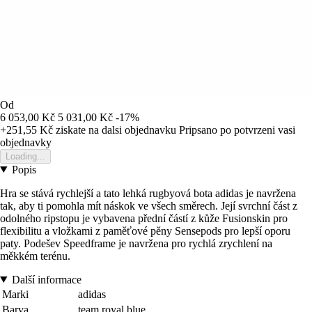
Od
6 053,00 Kč
5 031,00 Kč
-17%
+251,55 Kč
ziskate na dalsi objednavku
Pripsano po potvrzeni vasi
objednavky
Loading...
Popis
Hra se stává rychlejší a tato lehká rugbyová bota adidas je navržena
tak, aby ti pomohla mít náskok ve všech směrech. Její svrchní část z
odolného ripstopu je vybavena přední částí z kůže Fusionskin pro
flexibilitu a vložkami z paměťové pěny Sensepods pro lepší oporu
paty. Podešev Speedframe je navržena pro rychlá zrychlení na
měkkém terénu.
Další informace
Marki
adidas
Barva
team royal blue