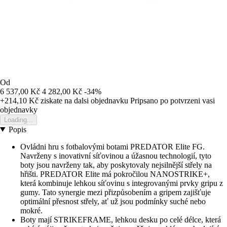
Od
6 537,00 Kč
4 282,00 Kč
-34%
+214,10 Kč
ziskate na dalsi objednavku
Pripsano po potvrzeni vasi
objednavky
Loading...
Popis
Ovládni hru s fotbalovými botami PREDATOR Elite FG.
Navrženy s inovativní síťovinou a úžasnou technologií, tyto
boty jsou navrženy tak, aby poskytovaly nejsilnější střely na
hřišti. PREDATOR Elite má pokročilou NANOSTRIKE+,
která kombinuje lehkou síťovinu s integrovanými prvky gripu z
gumy. Tato synergie mezi přizpůsobením a gripem zajišťuje
optimální přesnost střely, ať už jsou podmínky suché nebo
mokré.
Boty mají STRIKEFRAME, lehkou desku po celé délce, která