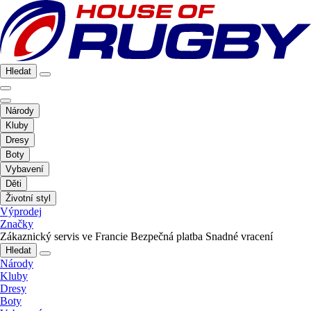
Hledat
Národy
Kluby
Dresy
Boty
Vybavení
Děti
Životní styl
Výprodej
Značky
Zákaznický servis ve Francie
Bezpečná platba
Snadné vracení
Hledat
Národy
Kluby
Dresy
Boty