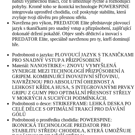
nabízí výjimečnou trakci, což ti umožňuje rychlé a rozhodující
pohyby. Kromě toho se ikonická technologie POWERSPINE
integrovala uprostřed chodidla, což poskytuje stabilitu, která
zvyšuje tvoji důvěru pro přesnou střelu.
Navržena pro výkon, PREDATOR Elite představuje plovoucí
jazyk s tkaničkami pro snadný vstup a přizpůsobení, zajišťující
dokonalé držení pokaždé. Objev směs dědictví a inovací s
PREDATOR Elite, speciálně navrženou pro ty, kteří dominují
hře.
Podrobnosti o jazyku: PLOVOUCÍ JAZYK S TKANIČKAMI
PRO SNADNÝ VSTUP A PŘIZPŮSOBENÍ
Materiál: NANOSTRIKE+: ZNOVU VYMYŠLENÁ
SYNERGIE MEZI TECHNOLOGIÍ PŘIZPŮSOBENÍ A
GRIPEM. KOMBINUJÍCÍ INOVATIVNÍ SÍŤOVINU,
NAVRŽENOU PRO ABSOLUTNÍ OHEBNOST A
LEHKOST KŘÍDLA HUSA, S INTEGROVANÝMI PRVKY
GRIPU Z GUMY PRO OPTIMÁLNÍ PŘESNOST STŘELY
V MOKRÝCH A SUCHÝCH PODMÍNKÁCH.
Podrobnosti o desce: STRIKEFRAME: LEHKÁ DESKA PO
CELÉ DÉLCE S OPTIMÁLNÍ TRAKCÍ PRO DÁVÁNÍ
GÓLŮ
Podrobnosti o prostředku chodidla: POWERSPINE:
IKONICKÁ TECHNOLOGIE PREDATOR PRO
STABILITU STŘEDU CHODIDLA, KTERÁ UMOŽŇUJE