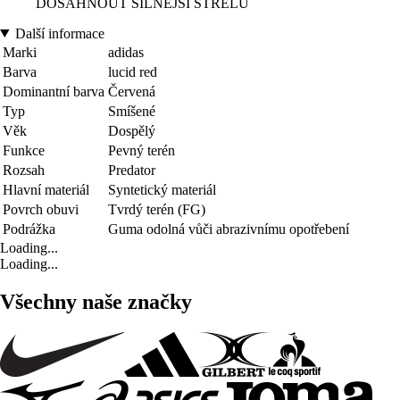
DOSÁHNOUT SILNĚJŠÍ STŘELU
Další informace
Marki
adidas
Barva
lucid red
Dominantní barva
Červená
Typ
Smíšené
Věk
Dospělý
Funkce
Pevný terén
Rozsah
Predator
Hlavní materiál
Syntetický materiál
Povrch obuvi
Tvrdý terén (FG)
Podrážka
Guma odolná vůči abrazivnímu opotřebení
Loading...
Loading...
Všechny naše značky