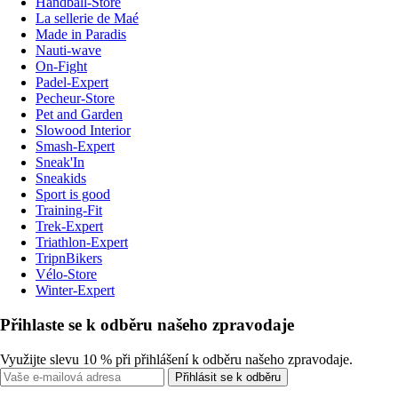
Handball-Store
La sellerie de Maé
Made in Paradis
Nauti-wave
On-Fight
Padel-Expert
Pecheur-Store
Pet and Garden
Slowood Interior
Smash-Expert
Sneak'In
Sneakids
Sport is good
Training-Fit
Trek-Expert
Triathlon-Expert
TripnBikers
Vélo-Store
Winter-Expert
Přihlaste se k odběru našeho zpravodaje
Využijte slevu 10 % při přihlášení k odběru našeho zpravodaje.
Přihlásit se k odběru