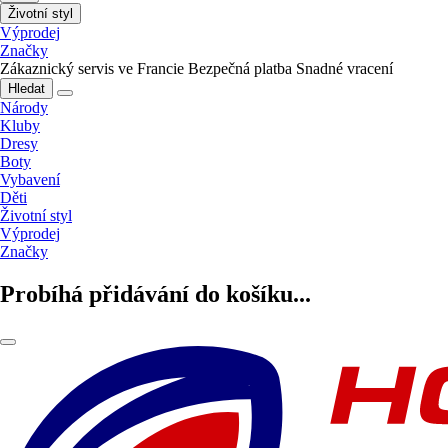
Životní styl
Výprodej
Značky
Zákaznický servis ve Francie
Bezpečná platba
Snadné vracení
Hledat
Národy
Kluby
Dresy
Boty
Vybavení
Děti
Životní styl
Výprodej
Značky
Probíhá přidávání do košíku...