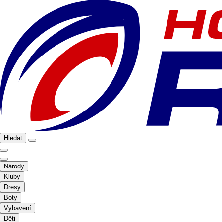
Hledat
Národy
Kluby
Dresy
Boty
Vybavení
Děti