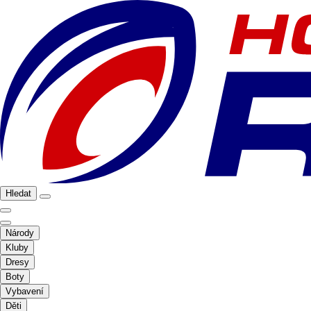
Hledat
Národy
Kluby
Dresy
Boty
Vybavení
Děti