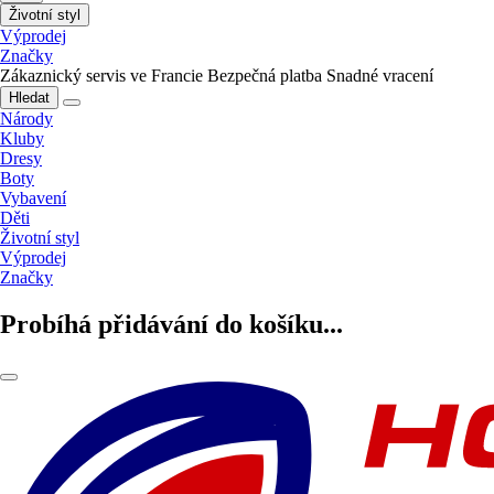
Životní styl
Výprodej
Značky
Zákaznický servis ve Francie
Bezpečná platba
Snadné vracení
Hledat
Národy
Kluby
Dresy
Boty
Vybavení
Děti
Životní styl
Výprodej
Značky
Probíhá přidávání do košíku...