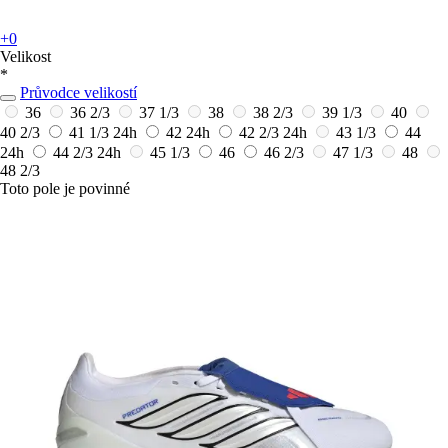
+0
Velikost
*
Průvodce velikostí
36
36 2/3
37 1/3
38
38 2/3
39 1/3
40
40 2/3
41 1/3
24h
42
24h
42 2/3
24h
43 1/3
44
24h
44 2/3
24h
45 1/3
46
46 2/3
47 1/3
48
48 2/3
Toto pole je povinné