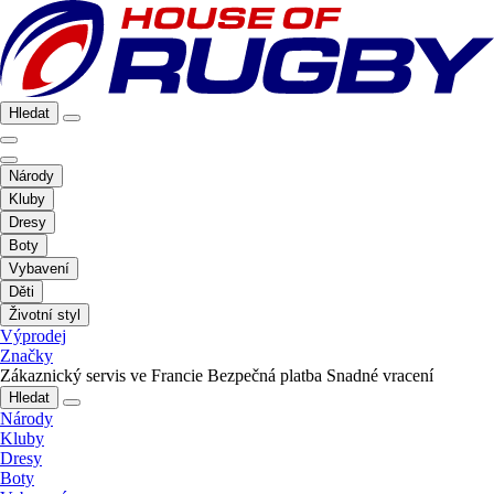
Hledat
Národy
Kluby
Dresy
Boty
Vybavení
Děti
Životní styl
Výprodej
Značky
Zákaznický servis ve Francie
Bezpečná platba
Snadné vracení
Hledat
Národy
Kluby
Dresy
Boty