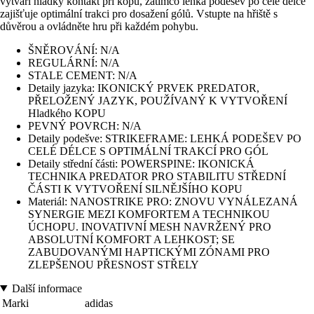
vytváří hladký kontakt při kopu, zatímco lehká podešev po celé délce
zajišťuje optimální trakci pro dosažení gólů. Vstupte na hřiště s
důvěrou a ovládněte hru při každém pohybu.
ŠNĚROVÁNÍ: N/A
REGULÁRNÍ: N/A
STALE CEMENT: N/A
Detaily jazyka: IKONICKÝ PRVEK PREDATOR,
PŘELOŽENÝ JAZYK, POUŽÍVANÝ K VYTVOŘENÍ
Hladkého KOPU
PEVNÝ POVRCH: N/A
Detaily podešve: STRIKEFRAME: LEHKÁ PODEŠEV PO
CELÉ DÉLCE S OPTIMÁLNÍ TRAKCÍ PRO GÓL
Detaily střední části: POWERSPINE: IKONICKÁ
TECHNIKA PREDATOR PRO STABILITU STŘEDNÍ
ČÁSTI K VYTVOŘENÍ SILNĚJŠÍHO KOPU
Materiál: NANOSTRIKE PRO: ZNOVU VYNÁLEZANÁ
SYNERGIE MEZI KOMFORTEM A TECHNIKOU
ÚCHOPU. INOVATIVNÍ MESH NAVRŽENÝ PRO
ABSOLUTNÍ KOMFORT A LEHKOST; SE
ZABUDOVANÝMI HAPTICKÝMI ZÓNAMI PRO
ZLEPŠENOU PŘESNOST STŘELY
Další informace
Marki
adidas