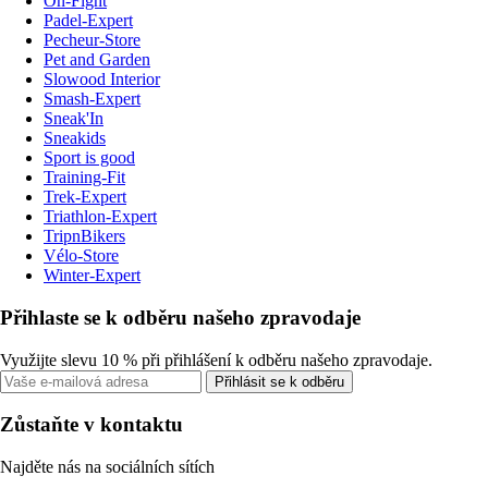
On-Fight
Padel-Expert
Pecheur-Store
Pet and Garden
Slowood Interior
Smash-Expert
Sneak'In
Sneakids
Sport is good
Training-Fit
Trek-Expert
Triathlon-Expert
TripnBikers
Vélo-Store
Winter-Expert
Přihlaste se k odběru našeho zpravodaje
Využijte slevu 10 % při přihlášení k odběru našeho zpravodaje.
Přihlásit se k odběru
Zůstaňte v kontaktu
Najděte nás na sociálních sítích