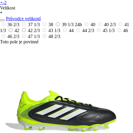
+-2
Velikost
*
Průvodce velikostí
36 2/3
37 1/3
38
39 1/3
24h
40
40 2/3
41
1/3
42
42 2/3
43 1/3
44
44 2/3
45 1/3
46
46 2/3
47 1/3
48 2/3
Toto pole je povinné