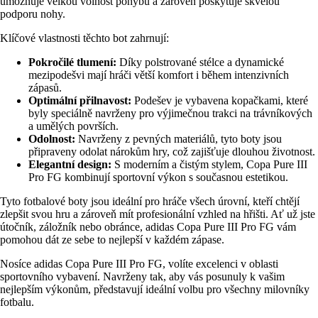
umožňuje velkou volnost pohybu a zároveň poskytuje skvělou
podporu nohy.
Klíčové vlastnosti těchto bot zahrnují:
Pokročilé tlumení:
Díky polstrované stélce a dynamické
mezipodešvi mají hráči větší komfort i během intenzivních
zápasů.
Optimální přilnavost:
Podešev je vybavena kopačkami, které
byly speciálně navrženy pro výjimečnou trakci na trávníkových
a umělých površích.
Odolnost:
Navrženy z pevných materiálů, tyto boty jsou
připraveny odolat nárokům hry, což zajišťuje dlouhou životnost.
Elegantní design:
S moderním a čistým stylem, Copa Pure III
Pro FG kombinují sportovní výkon s současnou estetikou.
Tyto fotbalové boty jsou ideální pro hráče všech úrovní, kteří chtějí
zlepšit svou hru a zároveň mít profesionální vzhled na hřišti. Ať už jste
útočník, záložník nebo obránce, adidas Copa Pure III Pro FG vám
pomohou dát ze sebe to nejlepší v každém zápase.
Nosíce adidas Copa Pure III Pro FG, volíte excelenci v oblasti
sportovního vybavení. Navrženy tak, aby vás posunuly k vašim
nejlepším výkonům, představují ideální volbu pro všechny milovníky
fotbalu.