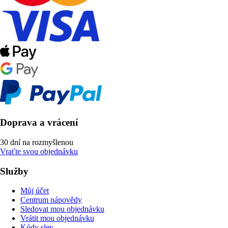
Doprava a vrácení
30 dní na rozmyšlenou
Vraťte svou objednávku
Služby
Můj účet
Centrum nápovědy
Sledovat mou objednávku
Vrátit mou objednávku
Kódy slev