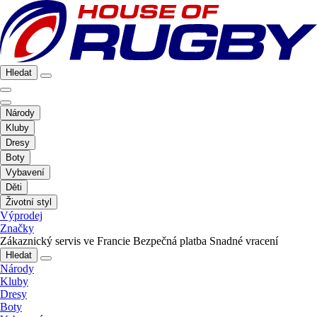
Hledat
Národy
Kluby
Dresy
Boty
Vybavení
Děti
Životní styl
Výprodej
Značky
Zákaznický servis ve Francie
Bezpečná platba
Snadné vracení
Hledat
Národy
Kluby
Dresy
Boty