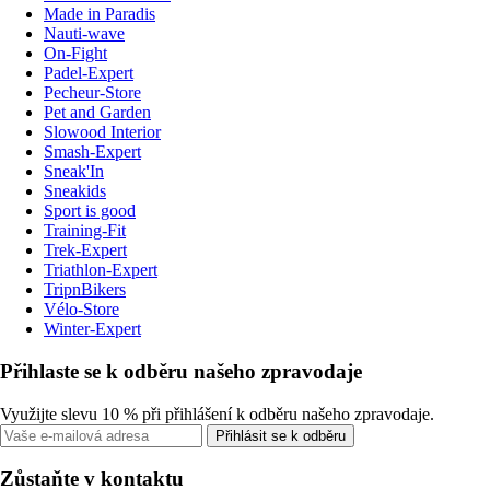
Made in Paradis
Nauti-wave
On-Fight
Padel-Expert
Pecheur-Store
Pet and Garden
Slowood Interior
Smash-Expert
Sneak'In
Sneakids
Sport is good
Training-Fit
Trek-Expert
Triathlon-Expert
TripnBikers
Vélo-Store
Winter-Expert
Přihlaste se k odběru našeho zpravodaje
Využijte slevu 10 % při přihlášení k odběru našeho zpravodaje.
Přihlásit se k odběru
Zůstaňte v kontaktu