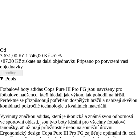
Od
3 631,00 Kč
1 746,00 Kč
-52%
+87,30 Kč
ziskate na dalsi objednavku
Pripsano po potvrzeni vasi
objednavky
Loading...
Popis
Fotbalové boty adidas Copa Pure III Pro FG jsou navrženy pro
fotbalové nadšence, kteří hledají jak výkon, tak pohodlí na hřišti.
Perfektně se přizpůsobují potřebám dospělých hráčů a nabízejí skvělou
kombinaci pokročilé technologie a kvalitních materiálů.
Vyvinuty značkou adidas, která je ikonická a známá svou odborností
ve sportovní oblasti, jsou tyto boty ideální pro všechny fotbalové
fanoušky, ať už hrají příležitostně nebo na soutěžní úrovni.
Ergonomický design Copa Pure III Pro FG zajišťuje optimální fit, což