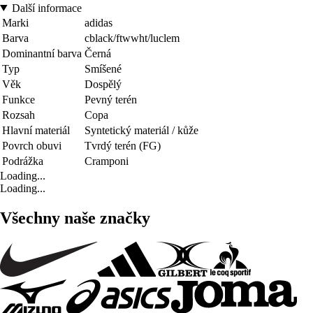
Další informace
Marki
adidas
Barva
cblack/ftwwht/luclem
Dominantní barva
Černá
Typ
Smíšené
Věk
Dospělý
Funkce
Pevný terén
Rozsah
Copa
Hlavní materiál
Syntetický materiál / kůže
Povrch obuvi
Tvrdý terén (FG)
Podrážka
Cramponi
Loading...
Loading...
Všechny naše značky