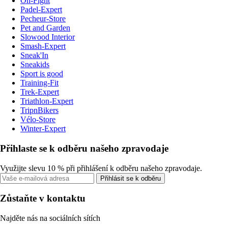
On-Fight
Padel-Expert
Pecheur-Store
Pet and Garden
Slowood Interior
Smash-Expert
Sneak'In
Sneakids
Sport is good
Training-Fit
Trek-Expert
Triathlon-Expert
TripnBikers
Vélo-Store
Winter-Expert
Přihlaste se k odběru našeho zpravodaje
Využijte slevu 10 % při přihlášení k odběru našeho zpravodaje.
Přihlásit se k odběru
Zůstaňte v kontaktu
Najděte nás na sociálních sítích