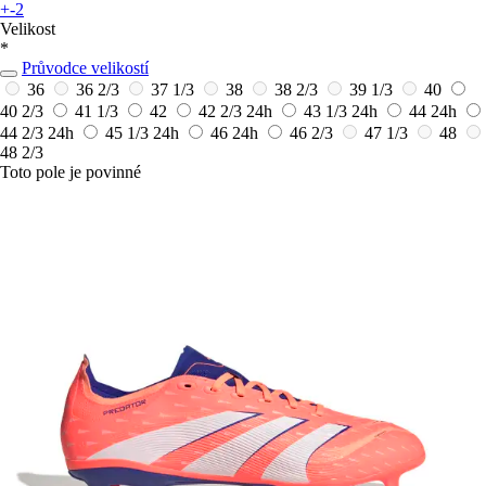
+-2
Velikost
*
Průvodce velikostí
36
36 2/3
37 1/3
38
38 2/3
39 1/3
40
40 2/3
41 1/3
42
42 2/3
24h
43 1/3
24h
44
24h
44 2/3
24h
45 1/3
24h
46
24h
46 2/3
47 1/3
48
48 2/3
Toto pole je povinné