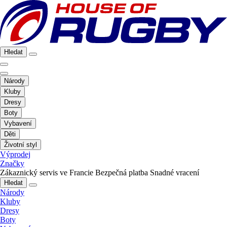
Hledat
Národy
Kluby
Dresy
Boty
Vybavení
Děti
Životní styl
Výprodej
Značky
Zákaznický servis ve Francie
Bezpečná platba
Snadné vracení
Hledat
Národy
Kluby
Dresy
Boty