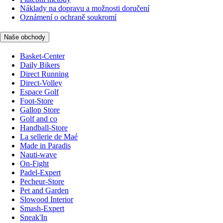
Náklady na dopravu a možnosti doručení
Oznámení o ochraně soukromí
Naše obchody
Basket-Center
Daily Bikers
Direct Running
Direct-Volley
Espace Golf
Foot-Store
Gallop Store
Golf and co
Handball-Store
La sellerie de Maé
Made in Paradis
Nauti-wave
On-Fight
Padel-Expert
Pecheur-Store
Pet and Garden
Slowood Interior
Smash-Expert
Sneak'In