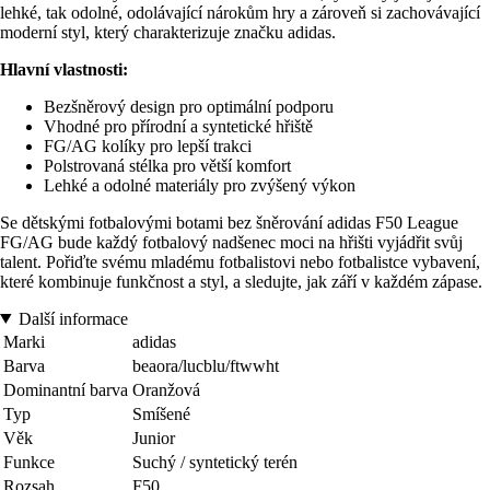
lehké, tak odolné, odolávající nárokům hry a zároveň si zachovávající
moderní styl, který charakterizuje značku adidas.
Hlavní vlastnosti:
Bezšněrový design pro optimální podporu
Vhodné pro přírodní a syntetické hřiště
FG/AG kolíky pro lepší trakci
Polstrovaná stélka pro větší komfort
Lehké a odolné materiály pro zvýšený výkon
Se dětskými fotbalovými botami bez šněrování adidas F50 League
FG/AG bude každý fotbalový nadšenec moci na hřišti vyjádřit svůj
talent. Pořiďte svému mladému fotbalistovi nebo fotbalistce vybavení,
které kombinuje funkčnost a styl, a sledujte, jak září v každém zápase.
Další informace
Marki
adidas
Barva
beaora/lucblu/ftwwht
Dominantní barva
Oranžová
Typ
Smíšené
Věk
Junior
Funkce
Suchý / syntetický terén
Rozsah
F50