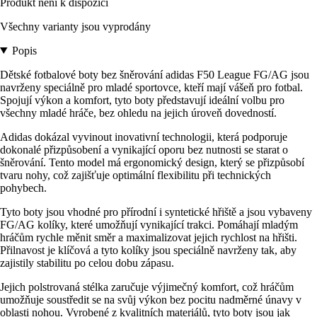
Produkt není k dispozici
Všechny varianty jsou vyprodány
Popis
Dětské fotbalové boty bez šněrování adidas F50 League FG/AG jsou
navrženy speciálně pro mladé sportovce, kteří mají vášeň pro fotbal.
Spojují výkon a komfort, tyto boty představují ideální volbu pro
všechny mladé hráče, bez ohledu na jejich úroveň dovedností.
Adidas dokázal vyvinout inovativní technologii, která podporuje
dokonalé přizpůsobení a vynikající oporu bez nutnosti se starat o
šněrování. Tento model má ergonomický design, který se přizpůsobí
tvaru nohy, což zajišťuje optimální flexibilitu při technických
pohybech.
Tyto boty jsou vhodné pro přírodní i syntetické hřiště a jsou vybaveny
FG/AG kolíky, které umožňují vynikající trakci. Pomáhají mladým
hráčům rychle měnit směr a maximalizovat jejich rychlost na hřišti.
Přilnavost je klíčová a tyto kolíky jsou speciálně navrženy tak, aby
zajistily stabilitu po celou dobu zápasu.
Jejich polstrovaná stélka zaručuje výjimečný komfort, což hráčům
umožňuje soustředit se na svůj výkon bez pocitu nadměrné únavy v
oblasti nohou. Vyrobené z kvalitních materiálů, tyto boty jsou jak