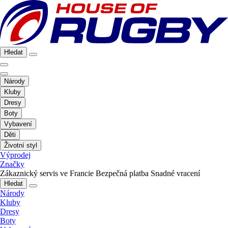
Hledat
Národy
Kluby
Dresy
Boty
Vybavení
Děti
Životní styl
Výprodej
Značky
Zákaznický servis ve Francie
Bezpečná platba
Snadné vracení
Hledat
Národy
Kluby
Dresy
Boty