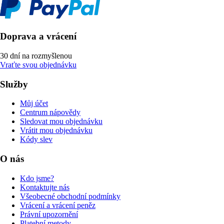
Doprava a vrácení
30 dní na rozmyšlenou
Vraťte svou objednávku
Služby
Můj účet
Centrum nápovědy
Sledovat mou objednávku
Vrátit mou objednávku
Kódy slev
O nás
Kdo jsme?
Kontaktujte nás
Všeobecné obchodní podmínky
Vrácení a vrácení peněz
Právní upozornění
Platební metody