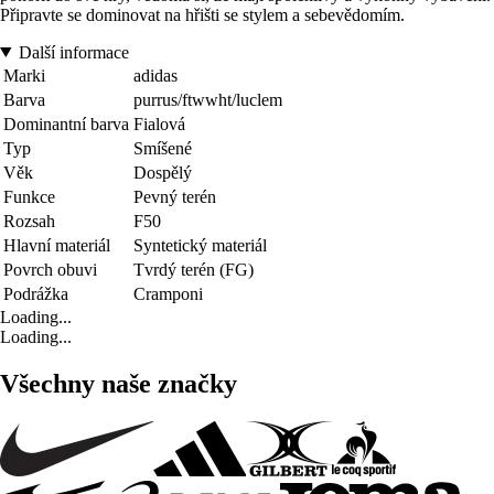
Připravte se dominovat na hřišti se stylem a sebevědomím.
Další informace
Marki
adidas
Barva
purrus/ftwwht/luclem
Dominantní barva
Fialová
Typ
Smíšené
Věk
Dospělý
Funkce
Pevný terén
Rozsah
F50
Hlavní materiál
Syntetický materiál
Povrch obuvi
Tvrdý terén (FG)
Podrážka
Cramponi
Loading...
Loading...
Všechny naše značky