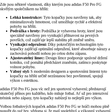
Zde jsou některé vlastnosti, díky kterým jsou adidas F50 Pro FG
skvělým společníkem na hřišti:
Lehká konstrukce:
Tyto kopačky jsou navrženy tak, aby
minimalizovaly hmotnost, což umožňuje rychlé a efektivní
pohyby na hřišti.
Podrážka s hroty:
Podrážka je vybavena hroty, které jsou
speciálně navrženy pro vynikající přilnavost na pevných
površích, což zajišťuje lepší stabilitu při změně směru.
Vynikající odpružení:
Díky pokročilým technologiím tyto
kopačky zajišťují optimální odpružení, které absorbuje nárazy a
zachovává pohodlí nohou po celou dobu zápasu.
Ajustovatelný límec:
Design límce podporuje správné držení
kotníku, což pomáhá předcházet zraněním, zatímco poskytuje
volnost pohybu.
Vábný styl:
S moderním designem a sportovními liniemi tyto
kopačky na hřišti určitě nezůstanou bez povšimnutí, spojují
výkon s estetikou.
adidas F50 Pro FG jsou víc než jen sportovní vybavení; představují
skutečný přínos pro každého, kdo miluje fotbal. Ať už pro intenzivní
trénink nebo zápasy, tyto kopačky nabízejí to nejlepší pro výkon.
Volbou fotbalových kopaček adidas F50 Pro FG se hráči mohou plně
ponořit do své hry, vědoma si, že mají spolehlivý a výkonný vybavení.