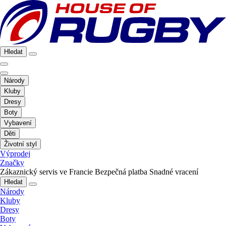
Hledat
Národy
Kluby
Dresy
Boty
Vybavení
Děti
Životní styl
Výprodej
Značky
Zákaznický servis ve Francie
Bezpečná platba
Snadné vracení
Hledat
Národy
Kluby
Dresy
Boty