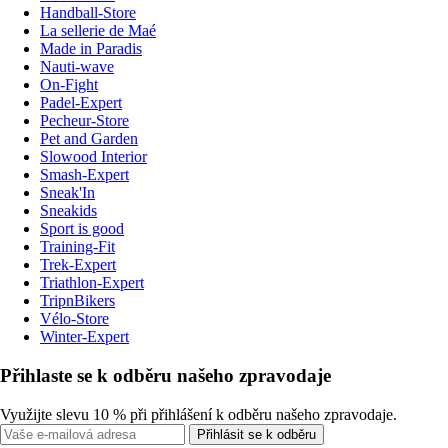
Handball-Store
La sellerie de Maé
Made in Paradis
Nauti-wave
On-Fight
Padel-Expert
Pecheur-Store
Pet and Garden
Slowood Interior
Smash-Expert
Sneak'In
Sneakids
Sport is good
Training-Fit
Trek-Expert
Triathlon-Expert
TripnBikers
Vélo-Store
Winter-Expert
Přihlaste se k odběru našeho zpravodaje
Využijte slevu 10 % při přihlášení k odběru našeho zpravodaje.
Přihlásit se k odběru