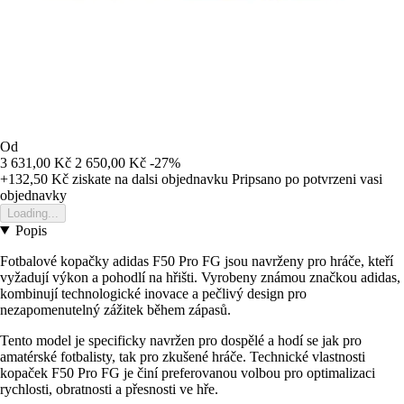
Od
3 631,00 Kč
2 650,00 Kč
-27%
+132,50 Kč
ziskate na dalsi objednavku
Pripsano po potvrzeni vasi
objednavky
Loading...
Popis
Fotbalové kopačky adidas F50 Pro FG jsou navrženy pro hráče, kteří
vyžadují výkon a pohodlí na hřišti. Vyrobeny známou značkou adidas,
kombinují technologické inovace a pečlivý design pro
nezapomenutelný zážitek během zápasů.
Tento model je specificky navržen pro dospělé a hodí se jak pro
amatérské fotbalisty, tak pro zkušené hráče. Technické vlastnosti
kopaček F50 Pro FG je činí preferovanou volbou pro optimalizaci
rychlosti, obratnosti a přesnosti ve hře.