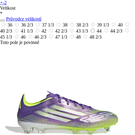
+-2
Velikost
*
Průvodce velikostí
36
36 2/3
37 1/3
38
38 2/3
39 1/3
40
40 2/3
41 1/3
42
42 2/3
43 1/3
44
44 2/3
45 1/3
46
46 2/3
47 1/3
48
48 2/3
Toto pole je povinné