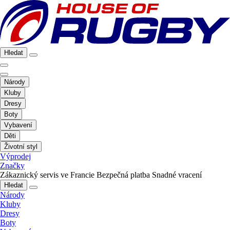
Hledat
Národy
Kluby
Dresy
Boty
Vybavení
Děti
Životní styl
Výprodej
Značky
Zákaznický servis ve Francie
Bezpečná platba
Snadné vracení
Hledat
Národy
Kluby
Dresy
Boty