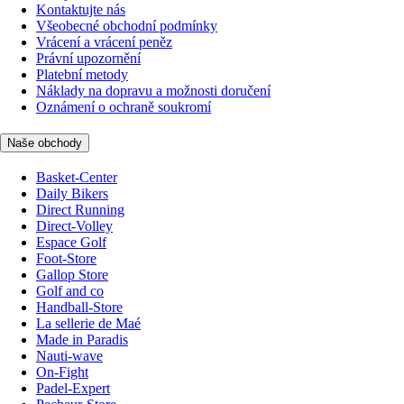
Kontaktujte nás
Všeobecné obchodní podmínky
Vrácení a vrácení peněz
Právní upozornění
Platební metody
Náklady na dopravu a možnosti doručení
Oznámení o ochraně soukromí
Naše obchody
Basket-Center
Daily Bikers
Direct Running
Direct-Volley
Espace Golf
Foot-Store
Gallop Store
Golf and co
Handball-Store
La sellerie de Maé
Made in Paradis
Nauti-wave
On-Fight
Padel-Expert