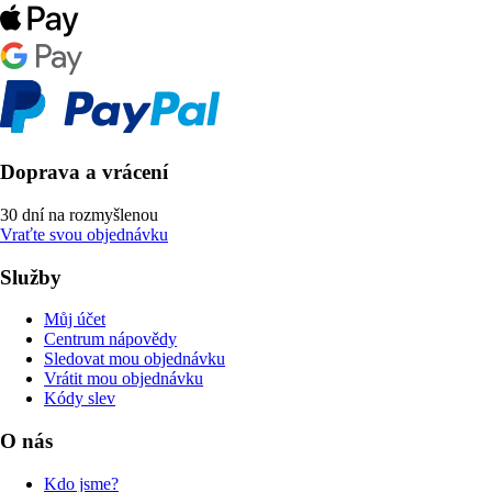
Doprava a vrácení
30 dní na rozmyšlenou
Vraťte svou objednávku
Služby
Můj účet
Centrum nápovědy
Sledovat mou objednávku
Vrátit mou objednávku
Kódy slev
O nás
Kdo jsme?