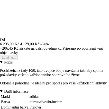
Od
6 295,00 Kč
4 129,00 Kč
-34%
+206,45 Kč
ziskate na dalsi objednavku
Pripsano po potvrzeni vasi
objednavky
Loading...
Popis
Pocházející z řady F50, tato dvojice bot je navržena tak, aby splnila
požadavky vašeho každodenního sportovního života.
Odolná a pohodlná, je ideální pro sport i pro vaše každodenní aktivity.
Další informace
Marki
adidas
Barva
purrus/ftwwht/luclem
Dominantní barva
Fialová