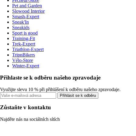
Pecheur-Store
Pet and Garden
Slowood Interior
Smash-Expert
Sneak'In
Sneakids
Sport is good
Training-Fit
Trek-Expert
Triathlon-Expert
TripnBikers
Vélo-Store
Winter-Expert
Přihlaste se k odběru našeho zpravodaje
Využijte slevu 10 % při přihlášení k odběru našeho zpravodaje.
Přihlásit se k odběru
Zůstaňte v kontaktu
Najděte nás na sociálních sítích