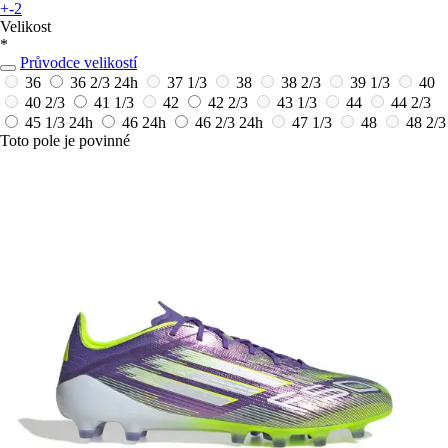
+-2
Velikost
*
Průvodce velikostí
36
36 2/3
24h
37 1/3
38
38 2/3
39 1/3
40
40 2/3
41 1/3
42
42 2/3
43 1/3
44
44 2/3
45 1/3
24h
46
24h
46 2/3
24h
47 1/3
48
48 2/3
Toto pole je povinné