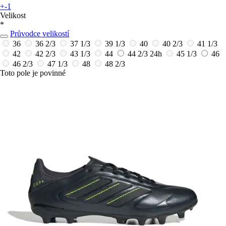
+-1
Velikost
*
Průvodce velikostí
36
36 2/3
37 1/3
39 1/3
40
40 2/3
41 1/3
42
42 2/3
43 1/3
44
44 2/3
24h
45 1/3
46
46 2/3
47 1/3
48
48 2/3
Toto pole je povinné