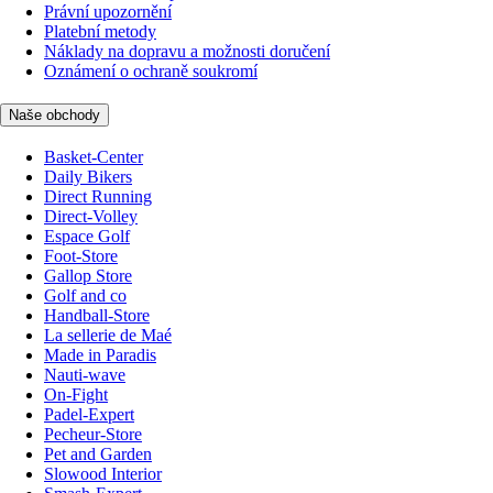
Právní upozornění
Platební metody
Náklady na dopravu a možnosti doručení
Oznámení o ochraně soukromí
Naše obchody
Basket-Center
Daily Bikers
Direct Running
Direct-Volley
Espace Golf
Foot-Store
Gallop Store
Golf and co
Handball-Store
La sellerie de Maé
Made in Paradis
Nauti-wave
On-Fight
Padel-Expert
Pecheur-Store
Pet and Garden
Slowood Interior