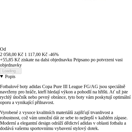
Od
2 058,00 Kč
1 117,00 Kč
-46%
+55,85 Kč
ziskate na dalsi objednavku
Pripsano po potvrzeni vasi
objednavky
Loading...
Popis
Fotbalové boty adidas Copa Pure III League FG/AG jsou speciálně
navrženy pro hráče, kteří hledají výkon a pohodlí na hřišti. Ať už jste
rychlý útočník nebo pevný obránce, tyto boty vám poskytují optimální
oporu a vynikající přilnavost.
Vyrobené z vysoce kvalitních materiálů zajišťují trvanlivost a
robustnost, což vám umožní dát ze sebe to nejlepší v každém zápase.
Moderní a elegantní design odráží dědictví adidas v oblasti fotbalu a
dodává vašemu sportovnímu vybavení stylový dotek.