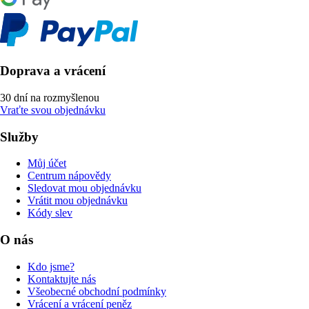
Doprava a vrácení
30 dní na rozmyšlenou
Vraťte svou objednávku
Služby
Můj účet
Centrum nápovědy
Sledovat mou objednávku
Vrátit mou objednávku
Kódy slev
O nás
Kdo jsme?
Kontaktujte nás
Všeobecné obchodní podmínky
Vrácení a vrácení peněz