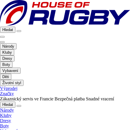
Hledat
Národy
Kluby
Dresy
Boty
Vybavení
Děti
Životní styl
Výprodej
Značky
Zákaznický servis ve Francie
Bezpečná platba
Snadné vracení
Hledat
Národy
Kluby
Dresy
Boty