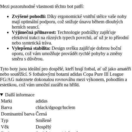
Mezi pozoruhodné vlastnosti těchto bot patří:
Zvýšené pohodlí:
Díky ergonomické vnitřní stélce vaše nohy
mají optimální podporu, což snižuje únavu během dlouhých
herních seancí.
Výjimečná přilnavost:
Technologie podrážky zajišťuje
efektivní trakci na různých typech povrchů, ať už je to přírodní
nebo syntetická tráva.
Vylepšená stabilita:
Design svršku zajišťuje dobrou boční
oporu, což vám umožňuje provádět rychlé pohyby a změny
směru s důvěrou.
Tyto boty jsou ideální pro dospělé, kteří hrají fotbal, ať už jako amatéři
nebo soutěžící. S fotbalovými botami adidas Copa Pure III League
FG/AG naleznete dokonalou rovnováhu mezi výkonem, pohodlím a
estetikou, což vám umožní zazářit na hřišti.
Další informace
Marki
adidas
Barva
cblack/dgsogr/luclem
Dominantní barva
Černá
Typ
Smíšené
Věk
Dospělý