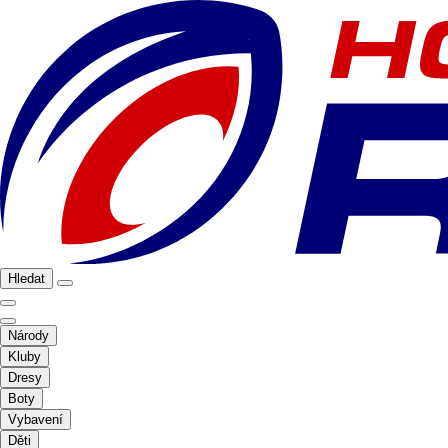
Hledat
Národy
Kluby
Dresy
Boty
Vybavení
Děti