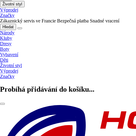
Životní styl
Výprodej
Značky
Zákaznický servis ve Francie
Bezpečná platba
Snadné vracení
Hledat
Národy
Kluby
Dresy
Boty
Vybavení
Děti
Životní styl
Výprodej
Značky
Probíhá přidávání do košíku...