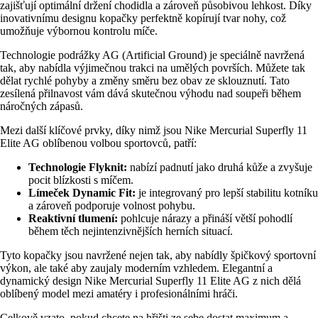
zajišťují optimální držení chodidla a zároveň působivou lehkost. Díky
inovativnímu designu kopačky perfektně kopírují tvar nohy, což
umožňuje výbornou kontrolu míče.
Technologie podrážky AG (Artificial Ground) je speciálně navržená
tak, aby nabídla výjimečnou trakci na umělých površích. Můžete tak
dělat rychlé pohyby a změny směru bez obav ze sklouznutí. Tato
zesílená přilnavost vám dává skutečnou výhodu nad soupeři během
náročných zápasů.
Mezi další klíčové prvky, díky nimž jsou Nike Mercurial Superfly 11
Elite AG oblíbenou volbou sportovců, patří:
Technologie Flyknit:
nabízí padnutí jako druhá kůže a zvyšuje
pocit blízkosti s míčem.
Límeček Dynamic Fit:
je integrovaný pro lepší stabilitu kotníku
a zároveň podporuje volnost pohybu.
Reaktivní tlumení:
pohlcuje nárazy a přináší větší pohodlí
během těch nejintenzivnějších herních situací.
Tyto kopačky jsou navržené nejen tak, aby nabídly špičkový sportovní
výkon, ale také aby zaujaly moderním vzhledem. Elegantní a
dynamický design Nike Mercurial Superfly 11 Elite AG z nich dělá
oblíbený model mezi amatéry i profesionálními hráči.
Celkově vzato, pokud chcete na hřišti ze sebe dostat maximum a