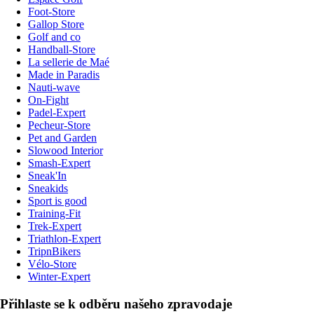
Foot-Store
Gallop Store
Golf and co
Handball-Store
La sellerie de Maé
Made in Paradis
Nauti-wave
On-Fight
Padel-Expert
Pecheur-Store
Pet and Garden
Slowood Interior
Smash-Expert
Sneak'In
Sneakids
Sport is good
Training-Fit
Trek-Expert
Triathlon-Expert
TripnBikers
Vélo-Store
Winter-Expert
Přihlaste se k odběru našeho zpravodaje