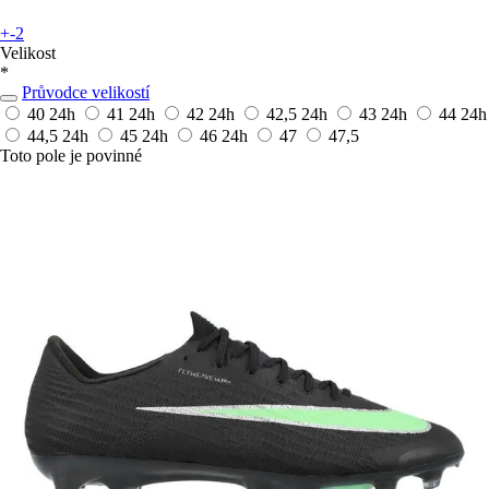
+-2
Velikost
*
Průvodce velikostí
40
24h
41
24h
42
24h
42,5
24h
43
24h
44
24h
44,5
24h
45
24h
46
24h
47
47,5
Toto pole je povinné