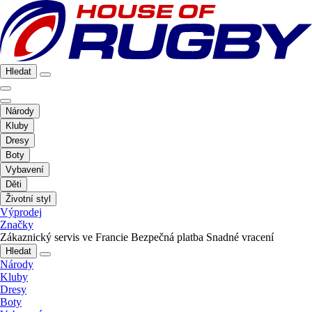
Hledat
Národy
Kluby
Dresy
Boty
Vybavení
Děti
Životní styl
Výprodej
Značky
Zákaznický servis ve Francie
Bezpečná platba
Snadné vracení
Hledat
Národy
Kluby
Dresy
Boty