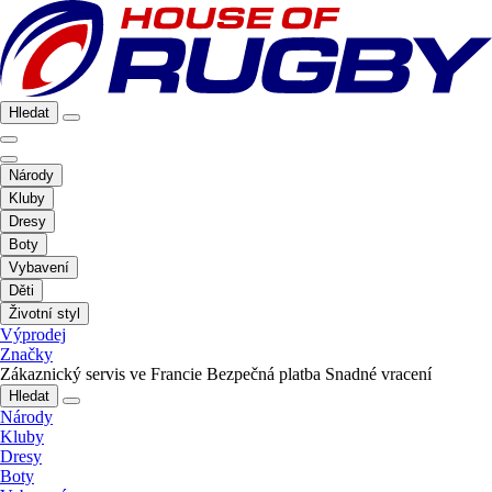
Hledat
Národy
Kluby
Dresy
Boty
Vybavení
Děti
Životní styl
Výprodej
Značky
Zákaznický servis ve Francie
Bezpečná platba
Snadné vracení
Hledat
Národy
Kluby
Dresy
Boty