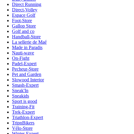
Direct Running
Direct-Volley
Espace Golf
Foot-Store
Gallop Store
Golf and co
Handball-Store
La sellerie de Maé
Made in Paradis
Nauti-wave
On-Fight
Padel-Expert
Pecheur-Store
Pet and Garden
Slowood Interior
Smash-Expert
Sneak'In
Sneakids
Sport is good
Training-Fit
Trek-Expert
Triathlon-Expert
TripnBikers
Vélo-Store
Winter-Expert