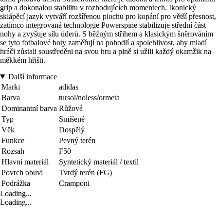
grip a dokonalou stabilitu v rozhodujících momentech. Ikonický
sklápěcí jazyk vytváří rozšířenou plochu pro kopání pro větší přesnost,
zatímco integrovaná technologie Powerspine stabilizuje střední část
nohy a zvyšuje sílu úderů. S běžným střihem a klasickým šněrováním
se tyto fotbalové boty zaměřují na pohodlí a spolehlivost, aby mladí
hráči zůstali soustředěni na svou hru a plně si užili každý okamžik na
měkkém hřišti.
Další informace
Marki
adidas
Barva
tursol/noiess/ormeta
Dominantní barva
Růžová
Typ
Smíšené
Věk
Dospělý
Funkce
Pevný terén
Rozsah
F50
Hlavní materiál
Syntetický materiál / textil
Povrch obuvi
Tvrdý terén (FG)
Podrážka
Cramponi
Loading...
Loading...