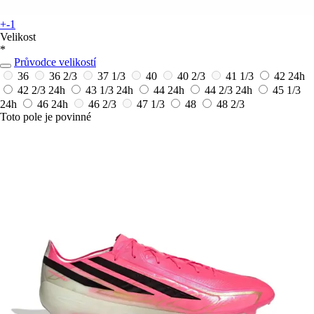
+-1
Velikost
*
Průvodce velikostí
36
36 2/3
37 1/3
40
40 2/3
41 1/3
42
24h
42 2/3
24h
43 1/3
24h
44
24h
44 2/3
24h
45 1/3
24h
46
24h
46 2/3
47 1/3
48
48 2/3
Toto pole je povinné