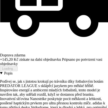
Doprava zdarma
+145,20 Kč
ziskate na dalsi objednavku
Pripsano po potvrzeni vasi
objednavky
Loading...
Popis
Podívej se, jak s jistotou krokují po trávníku díky fotbalovým botám
PREDATOR LEAGUE s sklápěcí jazykem pro měkké hřiště.
Inspirováno energií a ambicemi mladých fotbalistů, tento model je
navržen tak, aby udělali rozdíl, když se dostanou před branku.
Inovativní síťovina Nanostrike poskytuje pocit měkkosti a lehkosti,
posílené haptickým prvkem pro ultra přesnou kontrolu míče. adidas k
tomu přidává desku Strikeframe, která je dlouhá a lehká, pro optimální