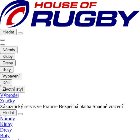
Hledat
Národy
Kluby
Dresy
Boty
Vybavení
Děti
Životní styl
Výprodej
Značky
Zákaznický servis ve Francie
Bezpečná platba
Snadné vracení
Hledat
Národy
Kluby
Dresy
Boty