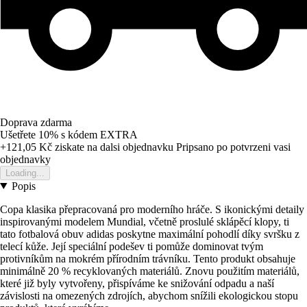
Doprava zdarma
Ušetřete 10%
s kódem
EXTRA
+121,05 Kč
ziskate na dalsi objednavku
Pripsano po potvrzeni vasi
objednavky
Loading...
Popis
Copa klasika přepracovaná pro moderního hráče. S ikonickými detaily
inspirovanými modelem Mundial, včetně proslulé sklápěcí klopy, ti
tato fotbalová obuv adidas poskytne maximální pohodlí díky svršku z
telecí kůže. Její speciální podešev ti pomůže dominovat tvým
protivníkům na mokrém přírodním trávníku. Tento produkt obsahuje
minimálně 20 % recyklovaných materiálů. Znovu použitím materiálů,
které již byly vytvořeny, přispíváme ke snižování odpadu a naší
závislosti na omezených zdrojích, abychom snížili ekologickou stopu