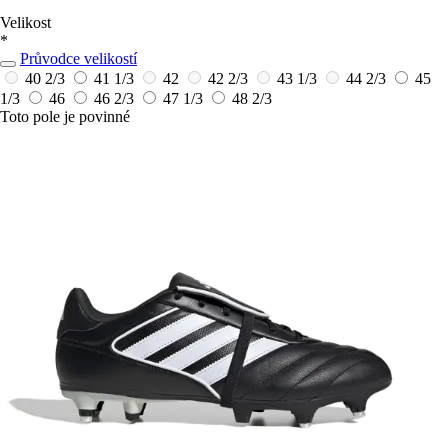
Velikost
*
Průvodce velikostí
40 2/3
41 1/3
42
42 2/3
43 1/3
44 2/3
45
1/3
46
46 2/3
47 1/3
48 2/3
Toto pole je povinné