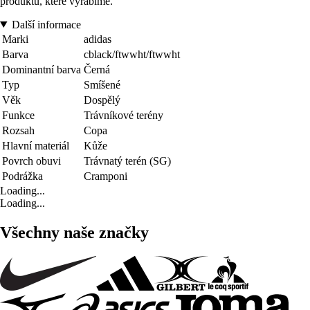
produktů, které vyrábíme.
Další informace
Marki
adidas
Barva
cblack/ftwwht/ftwwht
Dominantní barva
Černá
Typ
Smíšené
Věk
Dospělý
Funkce
Trávníkové terény
Rozsah
Copa
Hlavní materiál
Kůže
Povrch obuvi
Trávnatý terén (SG)
Podrážka
Cramponi
Loading...
Loading...
Všechny naše značky