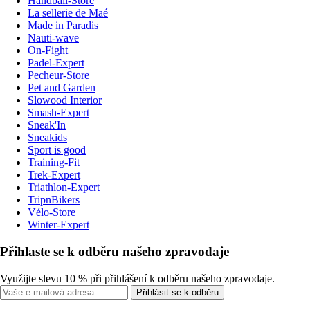
Handball-Store
La sellerie de Maé
Made in Paradis
Nauti-wave
On-Fight
Padel-Expert
Pecheur-Store
Pet and Garden
Slowood Interior
Smash-Expert
Sneak'In
Sneakids
Sport is good
Training-Fit
Trek-Expert
Triathlon-Expert
TripnBikers
Vélo-Store
Winter-Expert
Přihlaste se k odběru našeho zpravodaje
Využijte slevu 10 % při přihlášení k odběru našeho zpravodaje.
Přihlásit se k odběru