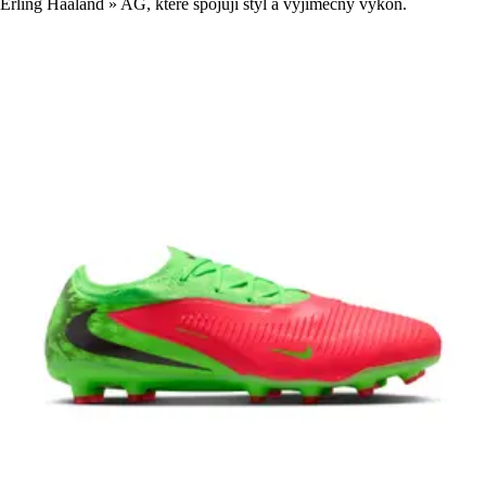
Erling Haaland » AG, které spojují styl a výjimečný výkon.