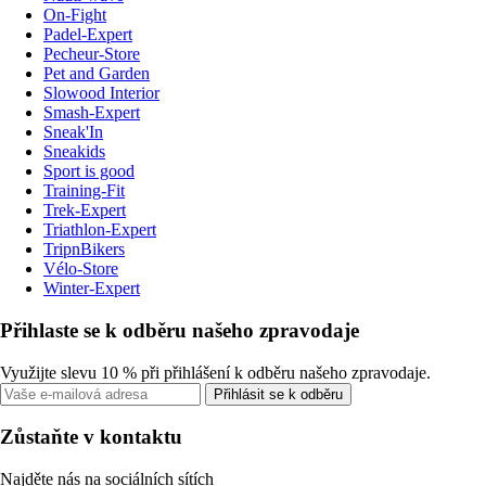
On-Fight
Padel-Expert
Pecheur-Store
Pet and Garden
Slowood Interior
Smash-Expert
Sneak'In
Sneakids
Sport is good
Training-Fit
Trek-Expert
Triathlon-Expert
TripnBikers
Vélo-Store
Winter-Expert
Přihlaste se k odběru našeho zpravodaje
Využijte slevu 10 % při přihlášení k odběru našeho zpravodaje.
Přihlásit se k odběru
Zůstaňte v kontaktu
Najděte nás na sociálních sítích