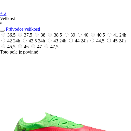
+-2
Velikost
*
Průvodce velikostí
36,5
37,5
38
38,5
39
40
40,5
41
24h
42
24h
42,5
24h
43
24h
44
24h
44,5
45
24h
45,5
46
47
47,5
Toto pole je povinné