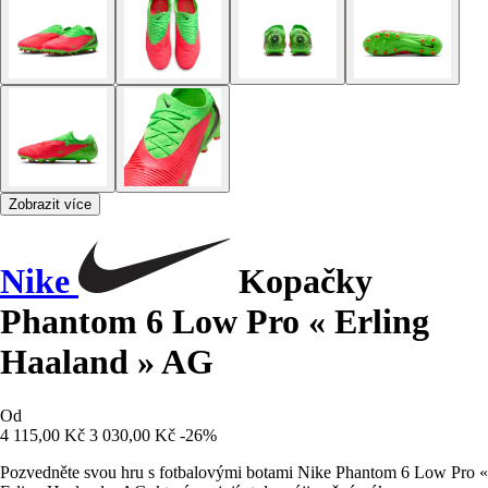
Zobrazit více
Nike
Kopačky
Phantom 6 Low Pro « Erling
Haaland » AG
Od
4 115,00 Kč
3 030,00 Kč
-26%
Pozvedněte svou hru s fotbalovými botami Nike Phantom 6 Low Pro «