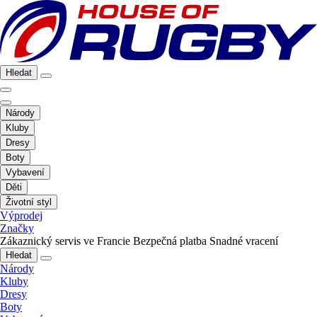
Hledat
Národy
Kluby
Dresy
Boty
Vybavení
Děti
Životní styl
Výprodej
Značky
Zákaznický servis ve Francie
Bezpečná platba
Snadné vracení
Hledat
Národy
Kluby
Dresy
Boty