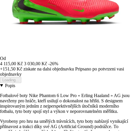
Od
4 115,00 Kč
3 030,00 Kč
-26%
+151,50 Kč
ziskate na dalsi objednavku
Pripsano po potvrzeni vasi
objednavky
Loading...
Popis
Fotbalové boty Nike Phantom 6 Low Pro « Erling Haaland » AG jsou
navrženy pro hráče, kteří usilují o dokonalost na hřišti. S designem
inspirovaným jedním z nejperspektivnějších útočníků moderního
fotbalu, tyto boty spojí styl a výkon v neporovnatelném měřítku.
Vyrobeny pro hru na umělých trávnících, tyto boty nabízejí vynikající
přilnavost a trakci díky své AG (Artificial Ground) podrážce. To