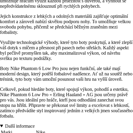
umožňuje hráčům využít každou příležitost s důvěrou, a vyhnout se
nepředvídatelnému sklouznutí při rychlých pohybech.
Jejich konstrukce z lehkých a odolných materiálů zajišťuje optimální
komfort a zároveň nabízí skvělou podporu nohy. To umožňuje velkou
svobodu pohybu, přičemž se předchází běžným zraněním mezi
fotbalisty.
Využijte technologické výhody, které tyto boty poskytují, a které zlepší
váš dotyk s míčem a přesnost při pasech nebo střelách. Každý aspekt
byl pečlivě promyšlen tak, aby maximalizoval výkon, od návrhu
svršku po texturu podrážky.
Boty Nike Phantom 6 Low Pro jsou nejen funkční, ale také mají
moderní design, který potěší fotbalové nadšence. Ať už na soutěž nebo
trénink, tyto boty vám umožní posunout vaši hru na vyšší úroveň.
Celkově, pokud hledáte boty, které spojují výkon, pohodlí a estetiku,
Nike Phantom 6 Low Pro « Erling Haaland » AG jsou určeny právě
pro vás. Jsou ideální pro hráče, kteří jsou odhodláni zanechat svou
stopu na hřišti. Připravte se překonat své limity a excelovat s lehkostí,
zatímco předvádíte styl inspirovaný jedním z velkých jmen současného
fotbalu.
Další informace
Marki
Nike