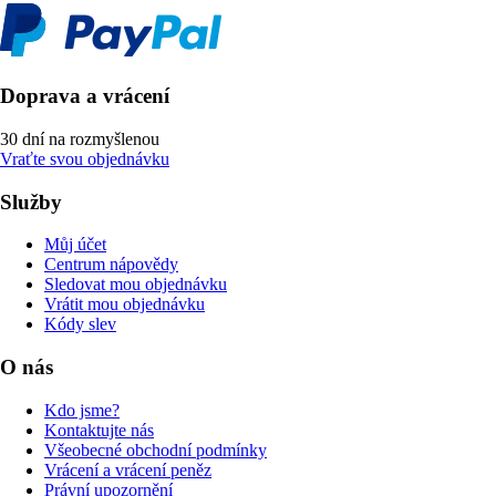
Doprava a vrácení
30 dní na rozmyšlenou
Vraťte svou objednávku
Služby
Můj účet
Centrum nápovědy
Sledovat mou objednávku
Vrátit mou objednávku
Kódy slev
O nás
Kdo jsme?
Kontaktujte nás
Všeobecné obchodní podmínky
Vrácení a vrácení peněz
Právní upozornění