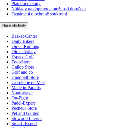
Platební metody
Náklady na dopravu a možnosti doručení
Oznámení o ochraně soukromí
Naše obchody
Basket-Center
Daily Bikers
Direct Running
Direct-Volley
Espace Golf
Foot-Store
Gallop Store
Golf and co
Handball-Store
La sellerie de Maé
Made in Paradis
Nauti-wave
On-Fight
Padel-Expert
Pecheur-Store
Pet and Garden
Slowood Interior
Smash-Expert