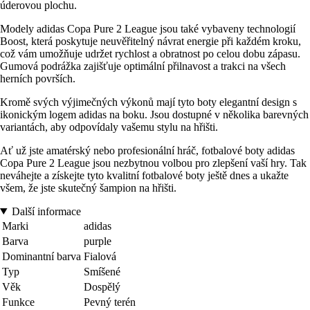
úderovou plochu.
Modely adidas Copa Pure 2 League jsou také vybaveny technologií
Boost, která poskytuje neuvěřitelný návrat energie při každém kroku,
což vám umožňuje udržet rychlost a obratnost po celou dobu zápasu.
Gumová podrážka zajišťuje optimální přilnavost a trakci na všech
herních površích.
Kromě svých výjimečných výkonů mají tyto boty elegantní design s
ikonickým logem adidas na boku. Jsou dostupné v několika barevných
variantách, aby odpovídaly vašemu stylu na hřišti.
Ať už jste amatérský nebo profesionální hráč, fotbalové boty adidas
Copa Pure 2 League jsou nezbytnou volbou pro zlepšení vaší hry. Tak
neváhejte a získejte tyto kvalitní fotbalové boty ještě dnes a ukažte
všem, že jste skutečný šampion na hřišti.
Další informace
Marki
adidas
Barva
purple
Dominantní barva
Fialová
Typ
Smíšené
Věk
Dospělý
Funkce
Pevný terén