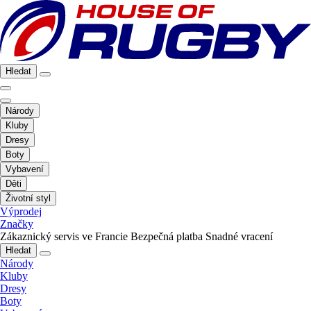
Hledat
Národy
Kluby
Dresy
Boty
Vybavení
Děti
Životní styl
Výprodej
Značky
Zákaznický servis ve Francie
Bezpečná platba
Snadné vracení
Hledat
Národy
Kluby
Dresy
Boty