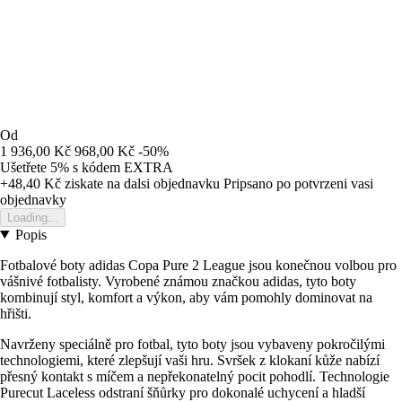
Od
1 936,00 Kč
968,00 Kč
-50%
Ušetřete 5%
s kódem
EXTRA
+48,40 Kč
ziskate na dalsi objednavku
Pripsano po potvrzeni vasi
objednavky
Loading...
Popis
Fotbalové boty adidas Copa Pure 2 League jsou konečnou volbou pro
vášnivé fotbalisty. Vyrobené známou značkou adidas, tyto boty
kombinují styl, komfort a výkon, aby vám pomohly dominovat na
hřišti.
Navrženy speciálně pro fotbal, tyto boty jsou vybaveny pokročilými
technologiemi, které zlepšují vaši hru. Svršek z klokaní kůže nabízí
přesný kontakt s míčem a nepřekonatelný pocit pohodlí. Technologie
Purecut Laceless odstraní šňůrky pro dokonalé uchycení a hladší