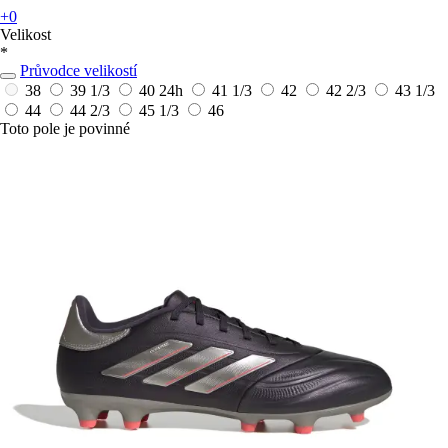
+0
Velikost
*
Průvodce velikostí
38
39 1/3
40
24h
41 1/3
42
42 2/3
43 1/3
44
44 2/3
45 1/3
46
Toto pole je povinné