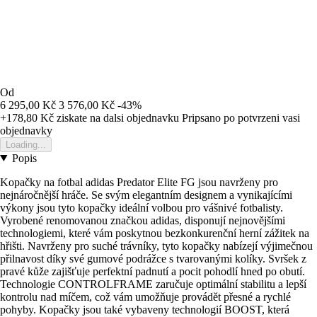
Od
6 295,00 Kč
3 576,00 Kč
-43%
+178,80 Kč
ziskate na dalsi objednavku
Pripsano po potvrzeni vasi
objednavky
Loading...
Popis
Kopačky na fotbal adidas Predator Elite FG jsou navrženy pro
nejnáročnější hráče. Se svým elegantním designem a vynikajícími
výkony jsou tyto kopačky ideální volbou pro vášnivé fotbalisty.
Vyrobené renomovanou značkou adidas, disponují nejnovějšími
technologiemi, které vám poskytnou bezkonkurenční herní zážitek na
hřišti. Navrženy pro suché trávníky, tyto kopačky nabízejí výjimečnou
přilnavost díky své gumové podrážce s tvarovanými kolíky. Svršek z
pravé kůže zajišťuje perfektní padnutí a pocit pohodlí hned po obutí.
Technologie CONTROLFRAME zaručuje optimální stabilitu a lepší
kontrolu nad míčem, což vám umožňuje provádět přesné a rychlé
pohyby. Kopačky jsou také vybaveny technologií BOOST, která