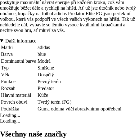
poskytuje maximální návrat energie při každém kroku, což vám
umožňuje běžet déle a rychleji na hřišti. Ať už jste útočník nebo tvrdý
obránce, kopačky na fotbal adidas Predator Elite FG jsou perfektní
volbou, která vás podpoří ve všech vašich výkonech na hřišti. Tak už
nehledejte dál, vybavte se těmito vysoce kvalitními kopačkami a
nechte svou hru, ať mluví za vás.
Další informace
Marki
adidas
Barva
blue
Dominantní barva
Modrá
Typ
Smíšené
Věk
Dospělý
Funkce
Pevný terén
Rozsah
Predator
Hlavní materiál
Kůže
Povrch obuvi
Tvrdý terén (FG)
Podrážka
Guma odolná vůči abrazivnímu opotřebení
Loading...
Loading...
Všechny naše značky