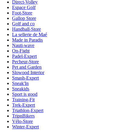
Direct-Volley
Espace Golf
Foot-Store
Gallop Store
Golf and co
Handball-Store
La sellerie de Maé
Made in Paradis
Nauti-wave
On-Fight
Padel-Expert
Pecheur-Store
Pet and Garden
Slowood Interior
Smash-Expert
Sneak'In
Sneakids
Sport is good
Training-Fit
Trek-Expert
Triathlon-Expert
TripnBikers
Vélo-Store
Winter-Expert