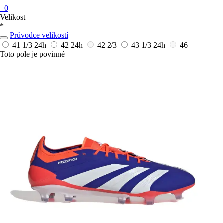
+0
Velikost
*
Průvodce velikostí
41 1/3
24h
42
24h
42 2/3
43 1/3
24h
46
Toto pole je povinné