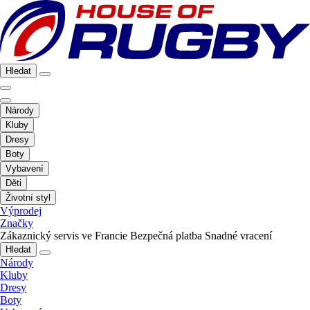
Hledat
Národy
Kluby
Dresy
Boty
Vybavení
Děti
Životní styl
Výprodej
Značky
Zákaznický servis ve Francie
Bezpečná platba
Snadné vracení
Hledat
Národy
Kluby
Dresy
Boty