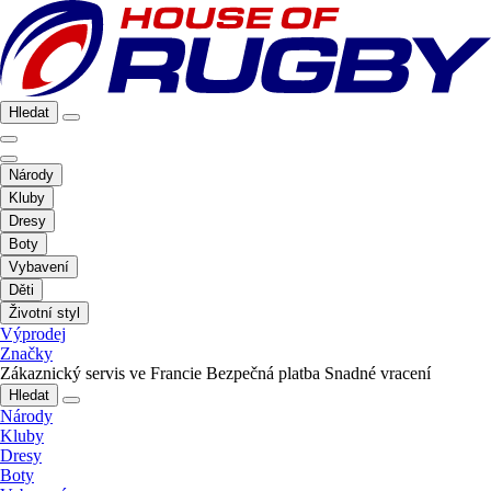
Hledat
Národy
Kluby
Dresy
Boty
Vybavení
Děti
Životní styl
Výprodej
Značky
Zákaznický servis ve Francie
Bezpečná platba
Snadné vracení
Hledat
Národy
Kluby
Dresy
Boty