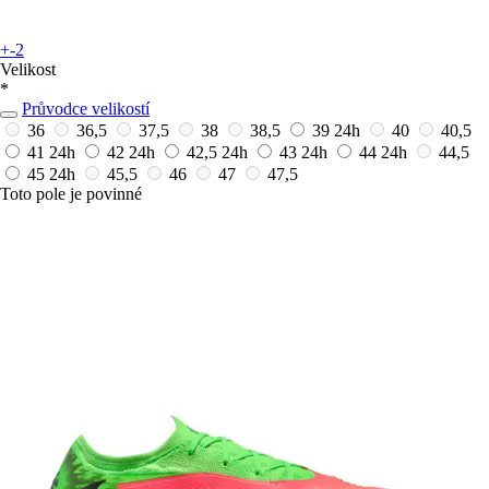
+-2
Velikost
*
Průvodce velikostí
36
36,5
37,5
38
38,5
39
24h
40
40,5
41
24h
42
24h
42,5
24h
43
24h
44
24h
44,5
45
24h
45,5
46
47
47,5
Toto pole je povinné