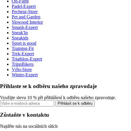
On-Fight
Padel-Expert
Pecheur-Store
Pet and Garden
Slowood Interior
Smash-Expert
Sneak'In
Sneakids
Sport is good
Training-Fit
Trek-Expert
Triathlon-Expert
TripnBikers
Vélo-Store
Winter-Expert
Přihlaste se k odběru našeho zpravodaje
Využijte slevu 10 % při přihlášení k odběru našeho zpravodaje.
Přihlásit se k odběru
Zůstaňte v kontaktu
Najděte nás na sociálních sítích