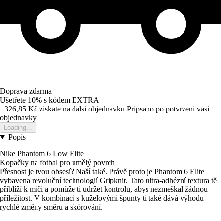
Doprava zdarma
Ušetřete 10%
s kódem
EXTRA
+326,85 Kč
ziskate na dalsi objednavku
Pripsano po potvrzeni vasi
objednavky
Loading...
Popis
Nike Phantom 6 Low Elite
Kopačky na fotbal pro umělý povrch
Přesnost je tvou obsesí? Naší také. Právě proto je Phantom 6 Elite
vybavena revoluční technologií Gripknit. Tato ultra-adhézní textura tě
přiblíží k míči a pomůže ti udržet kontrolu, abys nezmeškal žádnou
příležitost. V kombinaci s kuželovými špunty ti také dává výhodu
rychlé změny směru a skórování.