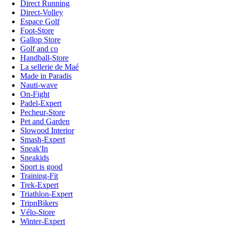
Direct Running
Direct-Volley
Espace Golf
Foot-Store
Gallop Store
Golf and co
Handball-Store
La sellerie de Maé
Made in Paradis
Nauti-wave
On-Fight
Padel-Expert
Pecheur-Store
Pet and Garden
Slowood Interior
Smash-Expert
Sneak'In
Sneakids
Sport is good
Training-Fit
Trek-Expert
Triathlon-Expert
TripnBikers
Vélo-Store
Winter-Expert