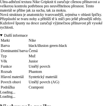
Ultra-adhézní textura Nike Gripknit ti zaručuje cílenou přilnavost a
veškerou kontrolu potřebnou pro neuvěřitelnou přesnost. Tento
materiál se přilne jak za sucha, tak za mokra.
Nová struktura je anatomicky tvarovanější, zejména v oblasti špičky.
Přizpůsobí se tvaru nohy a přiblíží tě k míči pro ještě přesnější střely.
Kuželové špunty na desce zaručují výjimečnou přilnavost při vysoké
rychlosti.
Další informace
Marki
Nike
Barva
black/illusion green-black
Dominantní barva
Černá
Typ
Muž
Věk
Junior
Funkce
Umělý povrch
Rozsah
Phantom
Hlavní materiál
Syntetický materiál
Povrch obuvi
Umělý povrch (AG)
Podrážka
Cramponi
Loading...
Loading...