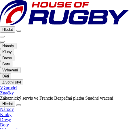
Hledat
Národy
Kluby
Dresy
Boty
Vybavení
Děti
Životní styl
Výprodej
Značky
Zákaznický servis ve Francie
Bezpečná platba
Snadné vracení
Hledat
Národy
Kluby
Dresy
Boty