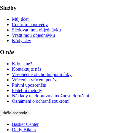
Služby
Můj účet
Centrum nápovědy
Sledovat mou objednávku
Vrátit mou objednávku
Kódy slev
O nás
Kdo jsme?
Kontaktujte nás
Všeobecné obchodní podmínky
Vrácení a vrácení peněz
Právní upozornění
Platební metody
Náklady na dopravu a možnosti doručení
Oznámení o ochraně soukromí
Naše obchody
Basket-Center
Daily Bikers