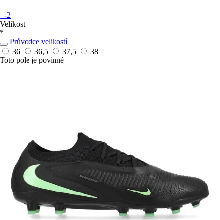
+-2
Velikost
*
Průvodce velikostí
36
36,5
37,5
38
Toto pole je povinné