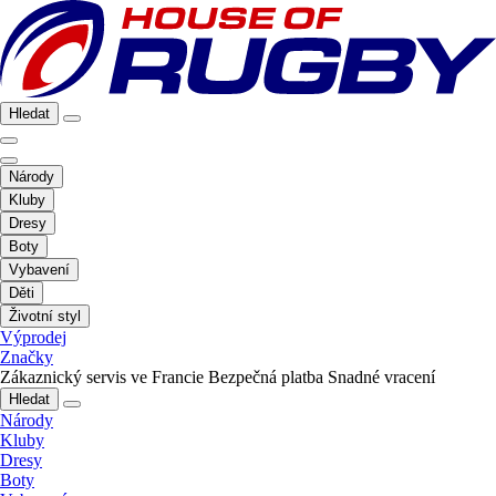
Hledat
Národy
Kluby
Dresy
Boty
Vybavení
Děti
Životní styl
Výprodej
Značky
Zákaznický servis ve Francie
Bezpečná platba
Snadné vracení
Hledat
Národy
Kluby
Dresy
Boty