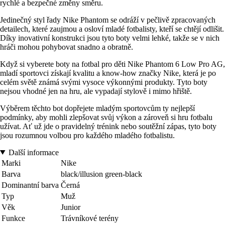
rychlé a bezpečné změny směru.
Jedinečný styl řady Nike Phantom se odráží v pečlivě zpracovaných
detailech, které zaujmou a osloví mladé fotbalisty, kteří se chtějí odlišit.
Díky inovativní konstrukci jsou tyto boty velmi lehké, takže se v nich
hráči mohou pohybovat snadno a obratně.
Když si vyberete boty na fotbal pro děti Nike Phantom 6 Low Pro AG,
mladí sportovci získají kvalitu a know-how značky Nike, která je po
celém světě známá svými vysoce výkonnými produkty. Tyto boty
nejsou vhodné jen na hru, ale vypadají stylově i mimo hřiště.
Výběrem těchto bot dopřejete mladým sportovcům ty nejlepší
podmínky, aby mohli zlepšovat svůj výkon a zároveň si hru fotbalu
užívat. Ať už jde o pravidelný trénink nebo soutěžní zápas, tyto boty
jsou rozumnou volbou pro každého mladého fotbalistu.
Další informace
Marki
Nike
Barva
black/illusion green-black
Dominantní barva
Černá
Typ
Muž
Věk
Junior
Funkce
Trávníkové terény