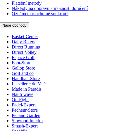
Platební metody
Náklady na dopravu a možnosti doručení
Oznámení o ochraně soukromí
Naše obchody
Basket-Center
Daily Bikers
Direct Running
Direct-Volley
Espace Golf
Foot-Store
Gallop Store
Golf and co
Handball-Store
La sellerie de Maé
Made in Paradis
Nauti-wave
On-Fight
Padel-Expert
Pecheur-Store
Pet and Garden
Slowood Interior
Smash-Expert