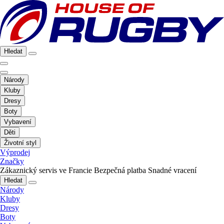
Hledat
Národy
Kluby
Dresy
Boty
Vybavení
Děti
Životní styl
Výprodej
Značky
Zákaznický servis ve Francie
Bezpečná platba
Snadné vracení
Hledat
Národy
Kluby
Dresy
Boty