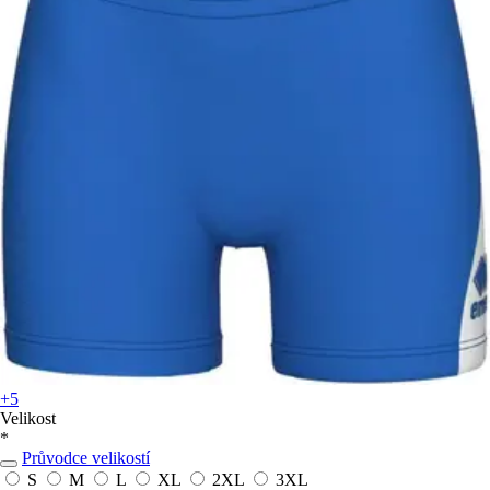
+5
Velikost
*
Průvodce velikostí
S
M
L
XL
2XL
3XL