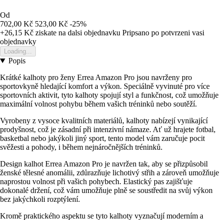
Od
702,00 Kč
523,00 Kč
-25%
+26,15 Kč
ziskate na dalsi objednavku
Pripsano po potvrzeni vasi
objednavky
Loading...
Popis
Krátké kalhoty pro ženy Errea Amazon Pro jsou navrženy pro
sportovkyně hledající komfort a výkon. Speciálně vyvinuté pro více
sportovních aktivit, tyto kalhoty spojují styl a funkčnost, což umožňuje
maximální volnost pohybu během vašich tréninků nebo soutěží.
Vyrobeny z vysoce kvalitních materiálů, kalhoty nabízejí vynikající
prodyšnost, což je zásadní při intenzivní námaze. Ať už hrajete fotbal,
basketbal nebo jakýkoli jiný sport, tento model vám zaručuje pocit
svěžesti a pohody, i během nejnáročnějších tréninků.
Design kalhot Errea Amazon Pro je navržen tak, aby se přizpůsobil
ženské tělesné anomálii, zdůrazňuje lichotivý střih a zároveň umožňuje
naprostou volnost při vašich pohybech. Elastický pas zajišťuje
dokonalé držení, což vám umožňuje plně se soustředit na svůj výkon
bez jakýchkoli rozptýlení.
Kromě praktického aspektu se tyto kalhoty vyznačují moderním a