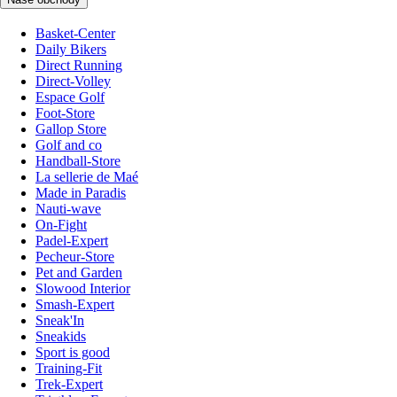
Basket-Center
Daily Bikers
Direct Running
Direct-Volley
Espace Golf
Foot-Store
Gallop Store
Golf and co
Handball-Store
La sellerie de Maé
Made in Paradis
Nauti-wave
On-Fight
Padel-Expert
Pecheur-Store
Pet and Garden
Slowood Interior
Smash-Expert
Sneak'In
Sneakids
Sport is good
Training-Fit
Trek-Expert