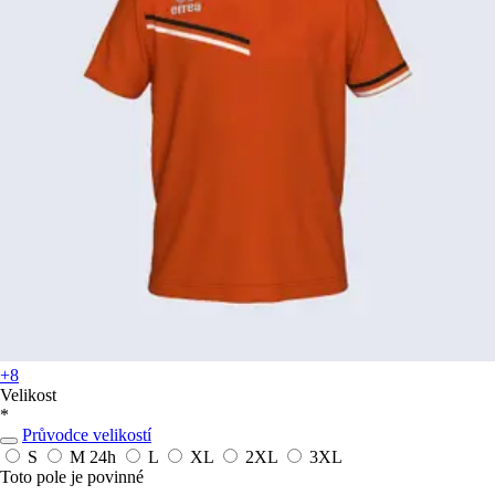
+8
Velikost
*
Průvodce velikostí
S
M
24h
L
XL
2XL
3XL
Toto pole je povinné