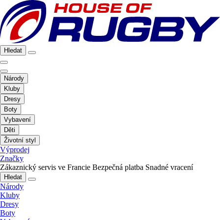
Hledat
Národy
Kluby
Dresy
Boty
Vybavení
Děti
Životní styl
Výprodej
Značky
Zákaznický servis ve Francie
Bezpečná platba
Snadné vracení
Hledat
Národy
Kluby
Dresy
Boty