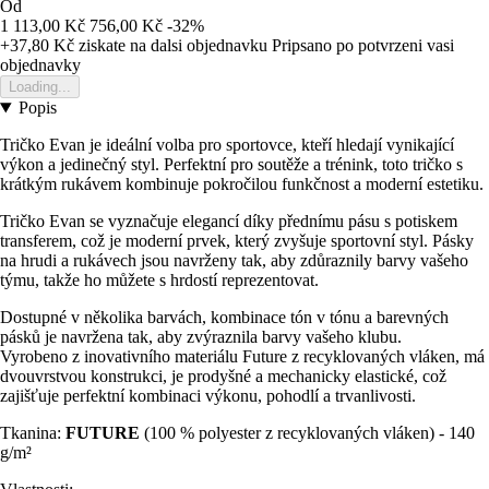
Od
1 113,00 Kč
756,00 Kč
-32%
+37,80 Kč
ziskate na dalsi objednavku
Pripsano po potvrzeni vasi
objednavky
Loading...
Popis
Tričko Evan je ideální volba pro sportovce, kteří hledají vynikající
výkon a jedinečný styl. Perfektní pro soutěže a trénink, toto tričko s
krátkým rukávem kombinuje pokročilou funkčnost a moderní estetiku.
Tričko Evan se vyznačuje elegancí díky přednímu pásu s potiskem
transferem, což je moderní prvek, který zvyšuje sportovní styl. Pásky
na hrudi a rukávech jsou navrženy tak, aby zdůraznily barvy vašeho
týmu, takže ho můžete s hrdostí reprezentovat.
Dostupné v několika barvách, kombinace tón v tónu a barevných
pásků je navržena tak, aby zvýraznila barvy vašeho klubu.
Vyrobeno z inovativního materiálu Future z recyklovaných vláken, má
dvouvrstvou konstrukci, je prodyšné a mechanicky elastické, což
zajišťuje perfektní kombinaci výkonu, pohodlí a trvanlivosti.
Tkanina:
FUTURE
(100 % polyester z recyklovaných vláken) - 140
g/m²