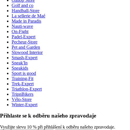
Gallop Store
Golf and co
Handball-Store
La sellerie de Maé
Made in Paradis
Nauti-wave
On-Fight
Padel-Expert
Pecheur-Store
Pet and Garden
Slowood Interior
Smash-Expert
Sneak'In
Sneakids
Sport is good
Training-Fit
Trek-Expert
Triathlon-Expert
TripnBikers
Vélo-Store
Winter-Expert
Přihlaste se k odběru našeho zpravodaje
Využijte slevu 10 % při přihlášení k odběru našeho zpravodaje.