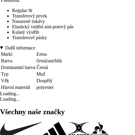
Vlastnosti:
Regular fit
Transferový prvek
Nasazené rukávy
Elastický vnitřní anti-potový pás
Kulatý výstřih
Transferové pásky
Další informace
Marki
Errea
Barva
černá/ant/bílá
Dominantní barva
Černá
Typ
Muž
Věk
Dospělý
Hlavní materiál
polyester
Loading...
Loading...
Všechny naše značky