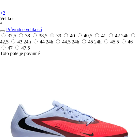
+2
Velikost
*
Průvodce velikostí
37,5
38
38,5
39
40
40,5
41
42
24h
42,5
43
24h
44
24h
44,5
24h
45
24h
45,5
46
47
47,5
Toto pole je povinné