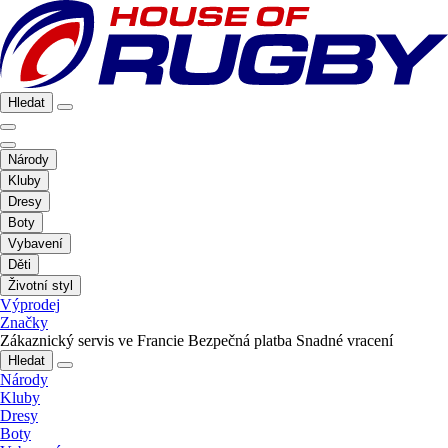
Hledat
Národy
Kluby
Dresy
Boty
Vybavení
Děti
Životní styl
Výprodej
Značky
Zákaznický servis ve Francie
Bezpečná platba
Snadné vracení
Hledat
Národy
Kluby
Dresy
Boty