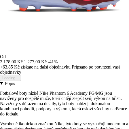
Od
2 178,00 Kč
1 277,00 Kč
-41%
+63,85 Kč
ziskate na dalsi objednavku
Pripsano po potvrzeni vasi
objednavky
Loading...
Popis
Fotbalové boty nízké Nike Phantom 6 Academy FG/MG jsou
navrženy pro dospělé muže, kteří chtějí zlepšit svůj výkon na hřišti.
Navrženy s důrazem na detaily, tyto boty nabízejí dokonalou
kombinaci pohodlí, podpory a výkonu, která osloví všechny nadšence
do fotbalu.
Vyrobené ikonickou značkou Nike, tyto boty se vyznačují moderním a
dynamickým designem, který perfektně vyhovuje požadavkům hry.