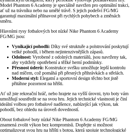
Model Phantom 6 Academy je speciálně navržen pro optimální trakci,
ať už na trávníku nebo na umělé trávě. S jejich podešví FG/MG
garantují maximální přilnavost při rychlých pohybech a změnách
směru.
Hlavními rysy fotbalových bot nízké Nike Phantom 6 Academy
FG/MG jsou:
Vynikající pohodlí:
Díky své struktuře a polstrování poskytují
velké pohodlí, i během nejintenzivnějších zápasů.
Odolnost:
Vyrobené z odolných materiálů, jsou navrženy tak,
aby vydržely opotřebení a těžké herní podmínky.
Přesnost úderů:
Konstrukce svršku umožňuje lepší kontrolu
nad míčem, což pomáhá při přesných přihrávkách a střelách.
Moderní styl:
Elegatní a sportovní design těchto bot jistě
přitáhne pozornost na hřišti.
Ať už jste rekreační hráč, nebo hrajete na vyšší úrovni, tyto boty vám
umožňují soustředit se na svou hru. Jejich technické vlastnosti je činí
ideální volbou pro fotbalové nadšence, nabízející jak výkon, tak
pohodlí, bez ohledu na úroveň dovedností.
Obout fotbalové boty nízké Nike Phantom 6 Academy FG/MG
znamená zvolit výkon bez kompromisů. Dopřejte si možnost
optimalizovat svou hru na hřišti s botou, která spojuje technologické