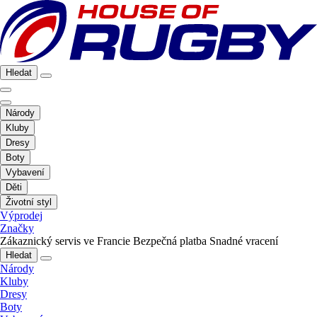
Hledat
Národy
Kluby
Dresy
Boty
Vybavení
Děti
Životní styl
Výprodej
Značky
Zákaznický servis ve Francie
Bezpečná platba
Snadné vracení
Hledat
Národy
Kluby
Dresy
Boty