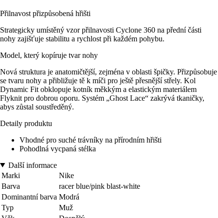
Přilnavost přizpůsobená hřišti
Strategicky umístěný vzor přilnavosti Cyclone 360 na přední části
nohy zajišťuje stabilitu a rychlost při každém pohybu.
Model, který kopíruje tvar nohy
Nová struktura je anatomičtější, zejména v oblasti špičky. Přizpůsobuje
se tvaru nohy a přibližuje tě k míči pro ještě přesnější střely. Kol
Dynamic Fit obklopuje kotník měkkým a elastickým materiálem
Flyknit pro dobrou oporu. Systém „Ghost Lace“ zakrývá tkaničky,
abys zůstal soustředěný.
Detaily produktu
Vhodné pro suché trávníky na přírodním hřišti
Pohodlná vycpaná stélka
Další informace
Marki
Nike
Barva
racer blue/pink blast-white
Dominantní barva
Modrá
Typ
Muž