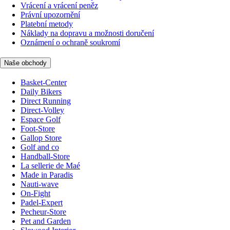
Vrácení a vrácení peněz
Právní upozornění
Platební metody
Náklady na dopravu a možnosti doručení
Oznámení o ochraně soukromí
Naše obchody
Basket-Center
Daily Bikers
Direct Running
Direct-Volley
Espace Golf
Foot-Store
Gallop Store
Golf and co
Handball-Store
La sellerie de Maé
Made in Paradis
Nauti-wave
On-Fight
Padel-Expert
Pecheur-Store
Pet and Garden