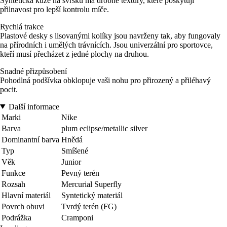
Syntetická kůže na svršku má drobné textury, které poskytují
přilnavost pro lepší kontrolu míče.
Rychlá trakce
Plastové desky s lisovanými kolíky jsou navrženy tak, aby fungovaly
na přírodních i umělých trávnících. Jsou univerzální pro sportovce,
kteří musí přecházet z jedné plochy na druhou.
Snadné přizpůsobení
Pohodlná podšívka obklopuje vaši nohu pro přirozený a přiléhavý
pocit.
Další informace
Marki
Nike
Barva
plum eclipse/metallic silver
Dominantní barva
Hnědá
Typ
Smíšené
Věk
Junior
Funkce
Pevný terén
Rozsah
Mercurial Superfly
Hlavní materiál
Syntetický materiál
Povrch obuvi
Tvrdý terén (FG)
Podrážka
Cramponi