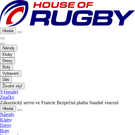
Hledat
Národy
Kluby
Dresy
Boty
Vybavení
Děti
Životní styl
Výprodej
Značky
Zákaznický servis ve Francie
Bezpečná platba
Snadné vracení
Hledat
Národy
Kluby
Dresy
Boty