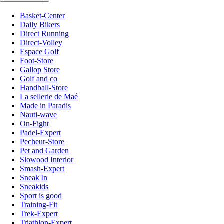
Basket-Center
Daily Bikers
Direct Running
Direct-Volley
Espace Golf
Foot-Store
Gallop Store
Golf and co
Handball-Store
La sellerie de Maé
Made in Paradis
Nauti-wave
On-Fight
Padel-Expert
Pecheur-Store
Pet and Garden
Slowood Interior
Smash-Expert
Sneak'In
Sneakids
Sport is good
Training-Fit
Trek-Expert
Triathlon-Expert