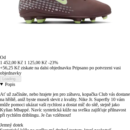
Od
1 452,00 Kč
1 125,00 Kč
-23%
+56,25 Kč
ziskate na dalsi objednavku
Pripsano po potvrzeni vasi
objednavky
Loading...
Popis
Ať už začínáte, nebo hrajete jen pro zábavu, kopačka Club vás dostane
na hřiště, aniž byste museli slevit z kvality. Nike Jr. Superfly 10 vám
může pomoci ukázat vaši rychlost a dostat míč do sítě, stejně jako
Kylian Mbappé. Navíc syntetická kůže na svršku zajišťuje přilnavost
při rychlém driblingu. Je čas vzlétnout!
Jemný dotek