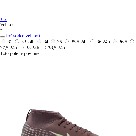
+-2
Velikost
*
Průvodce velikostí
32
33
24h
34
35
35,5
24h
36
24h
36,5
37,5
24h
38
24h
38,5
24h
Toto pole je povinné