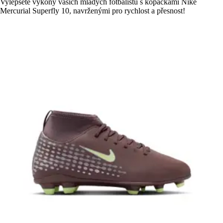
Vylepšete výkony vašich mladých fotbalistů s kopačkami Nike
Mercurial Superfly 10, navrženými pro rychlost a přesnost!