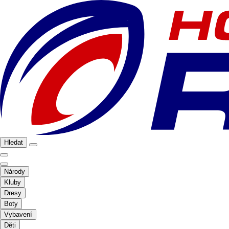
Hledat
Národy
Kluby
Dresy
Boty
Vybavení
Děti