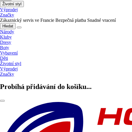
Životní styl
Výprodej
Značky
Zákaznický servis ve Francie
Bezpečná platba
Snadné vracení
Hledat
Národy
Kluby
Dresy
Boty
Vybavení
Děti
Životní styl
Výprodej
Značky
Probíhá přidávání do košíku...