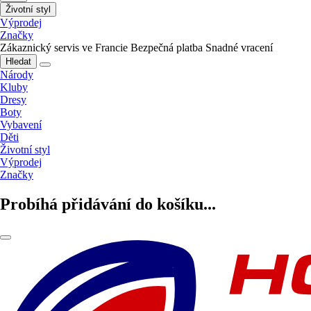
Životní styl
Výprodej
Značky
Zákaznický servis ve Francie
Bezpečná platba
Snadné vracení
Hledat
Národy
Kluby
Dresy
Boty
Vybavení
Děti
Životní styl
Výprodej
Značky
Probíhá přidávání do košíku...