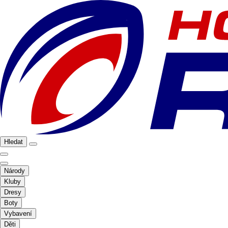
Hledat
Národy
Kluby
Dresy
Boty
Vybavení
Děti