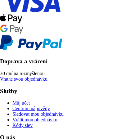
Doprava a vrácení
30 dní na rozmyšlenou
Vraťte svou objednávku
Služby
Můj účet
Centrum nápovědy
Sledovat mou objednávku
Vrátit mou objednávku
Kódy slev
O nás