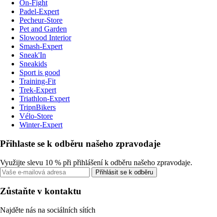
On-Fight
Padel-Expert
Pecheur-Store
Pet and Garden
Slowood Interior
Smash-Expert
Sneak'In
Sneakids
Sport is good
Training-Fit
Trek-Expert
Triathlon-Expert
TripnBikers
Vélo-Store
Winter-Expert
Přihlaste se k odběru našeho zpravodaje
Využijte slevu 10 % při přihlášení k odběru našeho zpravodaje.
Přihlásit se k odběru
Zůstaňte v kontaktu
Najděte nás na sociálních sítích