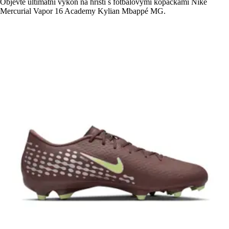
Objevte ultimátní výkon na hřišti s fotbalovými kopačkami Nike
Mercurial Vapor 16 Academy Kylian Mbappé MG.