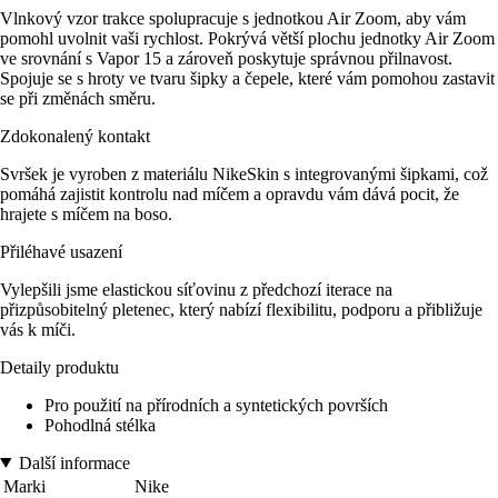
Vlnkový vzor trakce spolupracuje s jednotkou Air Zoom, aby vám
pomohl uvolnit vaši rychlost. Pokrývá větší plochu jednotky Air Zoom
ve srovnání s Vapor 15 a zároveň poskytuje správnou přilnavost.
Spojuje se s hroty ve tvaru šipky a čepele, které vám pomohou zastavit
se při změnách směru.
Zdokonalený kontakt
Svršek je vyroben z materiálu NikeSkin s integrovanými šipkami, což
pomáhá zajistit kontrolu nad míčem a opravdu vám dává pocit, že
hrajete s míčem na boso.
Přiléhavé usazení
Vylepšili jsme elastickou síťovinu z předchozí iterace na
přizpůsobitelný pletenec, který nabízí flexibilitu, podporu a přibližuje
vás k míči.
Detaily produktu
Pro použití na přírodních a syntetických površích
Pohodlná stélka
Další informace
Marki
Nike