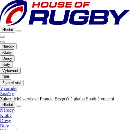
Hledat
Národy
Kluby
Dresy
Boty
Vybavení
Děti
Životní styl
Výprodej
Značky
Zákaznický servis ve Francie
Bezpečná platba
Snadné vracení
Hledat
Národy
Kluby
Dresy
Boty