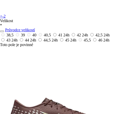
+-2
Velikost
*
Průvodce velikostí
38,5
39
40
40,5
41
24h
42
24h
42,5
24h
43
24h
44
24h
44,5
24h
45
24h
45,5
46
24h
Toto pole je povinné