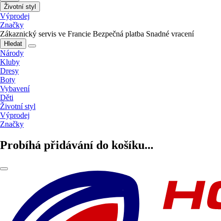
Životní styl
Výprodej
Značky
Zákaznický servis ve Francie
Bezpečná platba
Snadné vracení
Hledat
Národy
Kluby
Dresy
Boty
Vybavení
Děti
Životní styl
Výprodej
Značky
Probíhá přidávání do košíku...