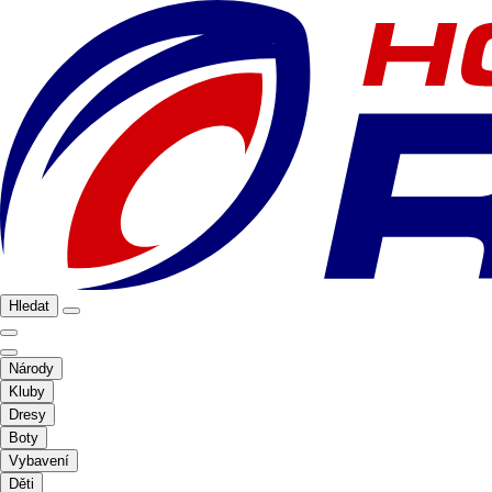
Hledat
Národy
Kluby
Dresy
Boty
Vybavení
Děti