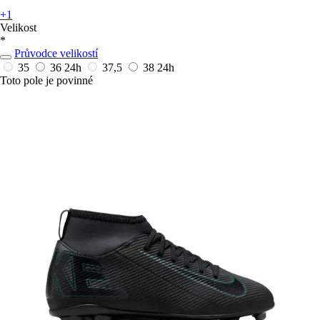
+1
Velikost
*
Průvodce velikostí
35
36
24h
37,5
38
24h
Toto pole je povinné