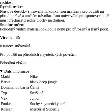
rychlostí.
Rychlá trakce
Plastové destičky s lisovanými kolíky jsou navrženy pro použití na
přírodní trávě a umělém trávníku. Jsou univerzální pro sportovce, kteří
musí přecházet z jedné plochy na druhou.
Snadné nošení
Pohodlný vnitřní materiál obklopuje nohu pro přirozený a těsný pocit.
Více detailů
Klasické šněrování
Pro použití na přírodních a syntetických površích
Pohodlná vložka
Další informace
Marki
Nike
Barva
black/deep jungle
Dominantní barva
Černá
Typ
Smíšené
Věk
Junior
Funkce
Suchý / syntetický terén
Rozsah
Mercurial Superfly