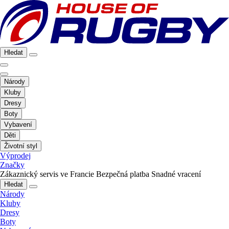
Hledat
Národy
Kluby
Dresy
Boty
Vybavení
Děti
Životní styl
Výprodej
Značky
Zákaznický servis ve Francie
Bezpečná platba
Snadné vracení
Hledat
Národy
Kluby
Dresy
Boty