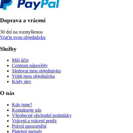
Doprava a vrácení
30 dní na rozmyšlenou
Vraťte svou objednávku
Služby
Můj účet
Centrum nápovědy
Sledovat mou objednávku
Vrátit mou objednávku
Kódy slev
O nás
Kdo jsme?
Kontaktujte nás
Všeobecné obchodní podmínky
Vrácení a vrácení peněz
Právní upozornění
Platební metody