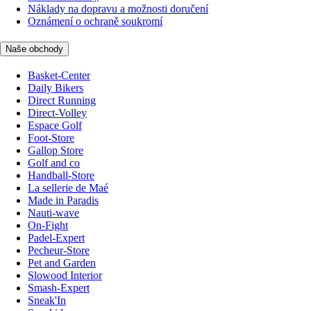
Náklady na dopravu a možnosti doručení
Oznámení o ochraně soukromí
Naše obchody
Basket-Center
Daily Bikers
Direct Running
Direct-Volley
Espace Golf
Foot-Store
Gallop Store
Golf and co
Handball-Store
La sellerie de Maé
Made in Paradis
Nauti-wave
On-Fight
Padel-Expert
Pecheur-Store
Pet and Garden
Slowood Interior
Smash-Expert
Sneak'In