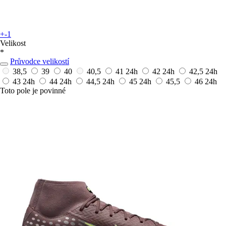
+-1
Velikost
*
Průvodce velikostí
38,5
39
40
40,5
41
24h
42
24h
42,5
24h
43
24h
44
24h
44,5
24h
45
24h
45,5
46
24h
Toto pole je povinné