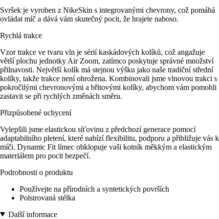
Svršek je vyroben z NikeSkin s integrovanými chevrony, což pomáhá
ovládat míč a dává vám skutečný pocit, že hrajete naboso.
Rychlá trakce
Vzor trakce ve tvaru vln je sérií kaskádových kolíků, což angažuje
větší plochu jednotky Air Zoom, zatímco poskytuje správné množství
přilnavosti. Největší kolík má stejnou výšku jako naše tradiční střední
kolíky, takže trakce není ohrožena. Kombinovali jsme vlnovou trakci s
pokročilými chevronovými a břitovými kolíky, abychom vám pomohli
zastavit se při rychlých změnách směru.
Přizpůsobené uchycení
Vylepšili jsme elastickou síťovinu z předchozí generace pomocí
adaptabilního pletení, které nabízí flexibilitu, podporu a přibližuje vás k
míči. Dynamic Fit límec obklopuje vaši kotník měkkým a elastickým
materiálem pro pocit bezpečí.
Podrobnosti o produktu
Používejte na přírodních a syntetických površích
Polstrovaná stélka
Další informace