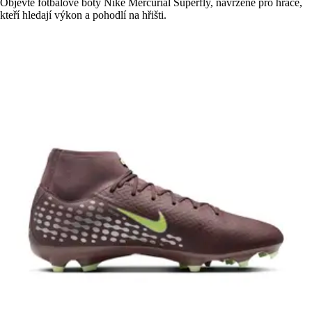
Objevte fotbalové boty Nike Mercurial Superfly, navržené pro hráče,
kteří hledají výkon a pohodlí na hřišti.