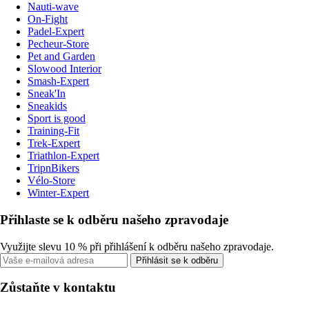
Nauti-wave
On-Fight
Padel-Expert
Pecheur-Store
Pet and Garden
Slowood Interior
Smash-Expert
Sneak'In
Sneakids
Sport is good
Training-Fit
Trek-Expert
Triathlon-Expert
TripnBikers
Vélo-Store
Winter-Expert
Přihlaste se k odběru našeho zpravodaje
Využijte slevu 10 % při přihlášení k odběru našeho zpravodaje.
Přihlásit se k odběru
Zůstaňte v kontaktu