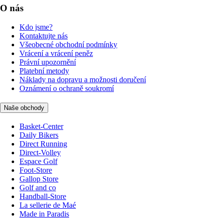
O nás
Kdo jsme?
Kontaktujte nás
Všeobecné obchodní podmínky
Vrácení a vrácení peněz
Právní upozornění
Platební metody
Náklady na dopravu a možnosti doručení
Oznámení o ochraně soukromí
Naše obchody
Basket-Center
Daily Bikers
Direct Running
Direct-Volley
Espace Golf
Foot-Store
Gallop Store
Golf and co
Handball-Store
La sellerie de Maé
Made in Paradis