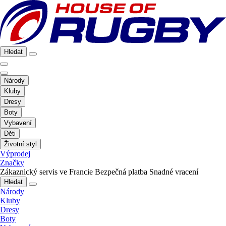
Hledat
Národy
Kluby
Dresy
Boty
Vybavení
Děti
Životní styl
Výprodej
Značky
Zákaznický servis ve Francie
Bezpečná platba
Snadné vracení
Hledat
Národy
Kluby
Dresy
Boty