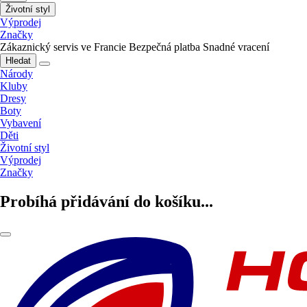
Životní styl
Výprodej
Značky
Zákaznický servis ve Francie
Bezpečná platba
Snadné vracení
Hledat
Národy
Kluby
Dresy
Boty
Vybavení
Děti
Životní styl
Výprodej
Značky
Probíhá přidávání do košíku...