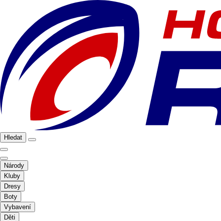
Hledat
Národy
Kluby
Dresy
Boty
Vybavení
Děti