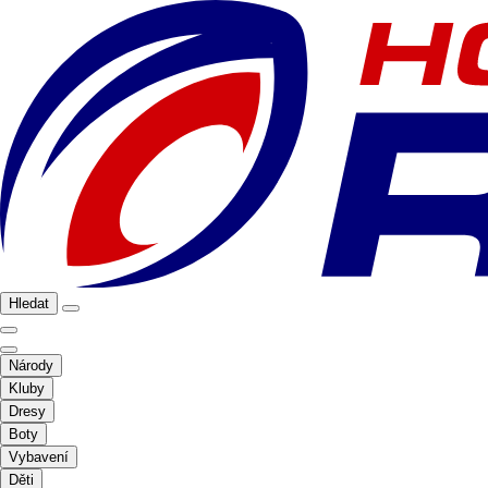
Hledat
Národy
Kluby
Dresy
Boty
Vybavení
Děti