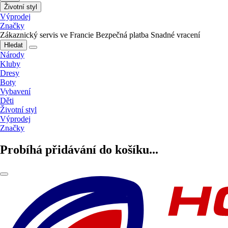
Životní styl
Výprodej
Značky
Zákaznický servis ve Francie
Bezpečná platba
Snadné vracení
Hledat
Národy
Kluby
Dresy
Boty
Vybavení
Děti
Životní styl
Výprodej
Značky
Probíhá přidávání do košíku...