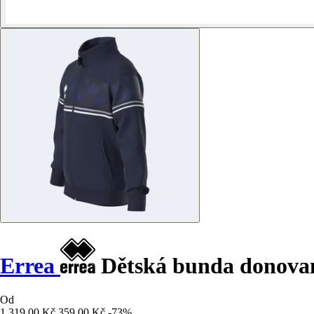
Errea
Dětská bunda donova
Od
1 319,00 Kč
359,00 Kč
-73%