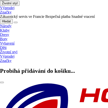
Životní styl
Výprodej
Značky
Zákaznický servis ve Francie
Bezpečná platba
Snadné vracení
Hledat
Národy
Kluby
Dresy
Boty
Vybavení
Děti
Životní styl
Výprodej
Značky
Probíhá přidávání do košíku...