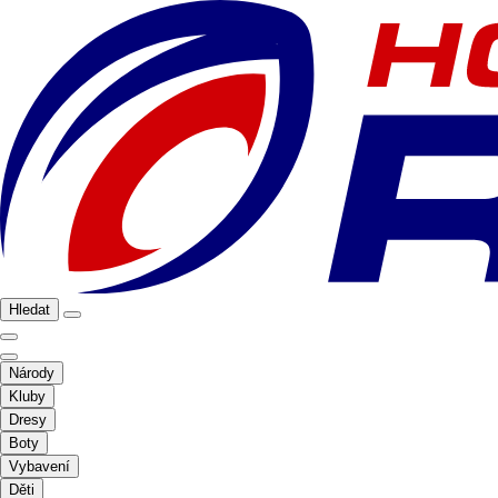
Hledat
Národy
Kluby
Dresy
Boty
Vybavení
Děti