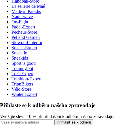
Handball-Store
La sellerie de Maé
Made in Paradis
Nauti-wave
On-Fight
Padel-Expert
Pecheur-Store
Pet and Garden
Slowood Interior
Smash-Expert
Sneak'In
Sneakids
Sport is good
Training-Fit
Trek-Expert
Triathlon-Expert
TripnBikers
Vélo-Store
Winter-Expert
Přihlaste se k odběru našeho zpravodaje
Využijte slevu 10 % při přihlášení k odběru našeho zpravodaje.
Přihlásit se k odběru