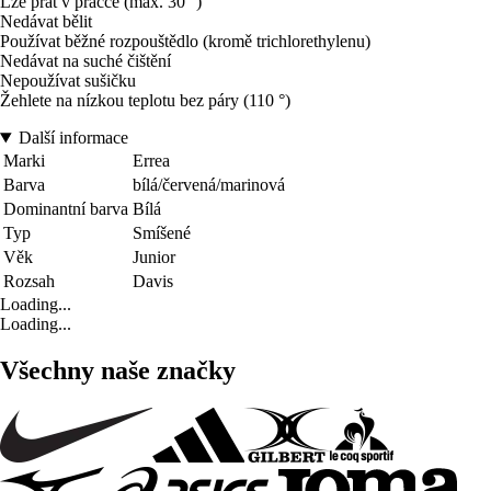
Lze prát v pračce (max. 30 °)
Nedávat bělit
Používat běžné rozpouštědlo (kromě trichlorethylenu)
Nedávat na suché čištění
Nepoužívat sušičku
Žehlete na nízkou teplotu bez páry (110 °)
Další informace
Marki
Errea
Barva
bílá/červená/marinová
Dominantní barva
Bílá
Typ
Smíšené
Věk
Junior
Rozsah
Davis
Loading...
Loading...
Všechny naše značky