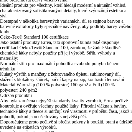
Ideální produkt pro všechny, kteří hledají moderní a aktuální vzhled,
charakterizovaný sofistikovanými detaily, které zvýrazňují estetiku a
styl.
Dostupné v několika barevných variantách, díl se stejnou barvou a
barevné extraforty byly speciálně navrženy, aby podtrhly barvy vašeho
klubu.
Oeko-Tex® Standard 100 certifikace
Jako ostatní produkty Errea, tato sportovní bunda také disponuje
certifikací Oeko-Tex® Standard 100, zárukou, že žádné škodlivé
chemické látky nebyly použity při její výrobě. Střih, výhody a
materiály:
Normální střih pro maximální pohodlí a svobodu pohybu během
tréninku
Kulatý výstřih a manžety z žebrovaného úpletu, sublimovaný díl,
stažení s blokátory šňůrek, boční kapsy na zip, kontrastní lemování
Materiál Warm-Up (100 % polyester) 160 g/m2 a Full (100 %
polyester) 240 g/m2
Údržba produktu
Aby byla zaručena nejvyšší standardy kvality výrobků, Errea pečlivě
kontroluje a ověřuje všechny použité látky. Přírodní vlákna z bavlny,
technické látky a fleece si udržují své vlastnosti v průběhu času, jakož i
pohodlí, pokud jsou ošetřovány s největší péčí.
Doporučujeme proto pečlivě si přečíst pokyny k použití, praní a údržbě
uvedené na etiketách výrobků.