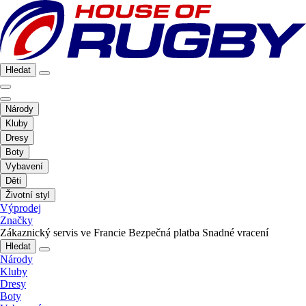
Hledat
Národy
Kluby
Dresy
Boty
Vybavení
Děti
Životní styl
Výprodej
Značky
Zákaznický servis ve Francie
Bezpečná platba
Snadné vracení
Hledat
Národy
Kluby
Dresy
Boty