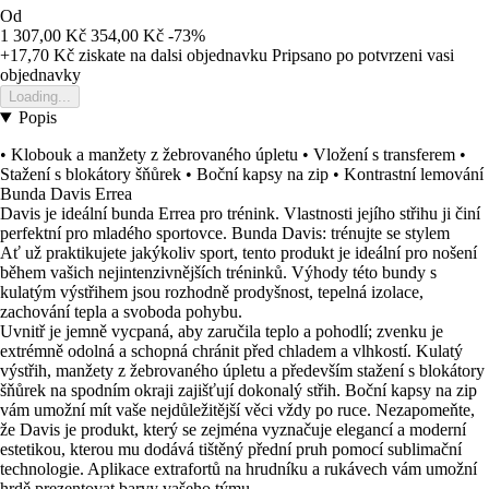
Od
1 307,00 Kč
354,00 Kč
-73%
+17,70 Kč
ziskate na dalsi objednavku
Pripsano po potvrzeni vasi
objednavky
Loading...
Popis
• Klobouk a manžety z žebrovaného úpletu • Vložení s transferem •
Stažení s blokátory šňůrek • Boční kapsy na zip • Kontrastní lemování
Bunda Davis Errea
Davis je ideální bunda Errea pro trénink. Vlastnosti jejího střihu ji činí
perfektní pro mladého sportovce. Bunda Davis: trénujte se stylem
Ať už praktikujete jakýkoliv sport, tento produkt je ideální pro nošení
během vašich nejintenzivnějších tréninků. Výhody této bundy s
kulatým výstřihem jsou rozhodně prodyšnost, tepelná izolace,
zachování tepla a svoboda pohybu.
Uvnitř je jemně vycpaná, aby zaručila teplo a pohodlí; zvenku je
extrémně odolná a schopná chránit před chladem a vlhkostí. Kulatý
výstřih, manžety z žebrovaného úpletu a především stažení s blokátory
šňůrek na spodním okraji zajišťují dokonalý střih. Boční kapsy na zip
vám umožní mít vaše nejdůležitější věci vždy po ruce. Nezapomeňte,
že Davis je produkt, který se zejména vyznačuje elegancí a moderní
estetikou, kterou mu dodává tištěný přední pruh pomocí sublimační
technologie. Aplikace extrafortů na hrudníku a rukávech vám umožní
hrdě prezentovat barvy vašeho týmu.