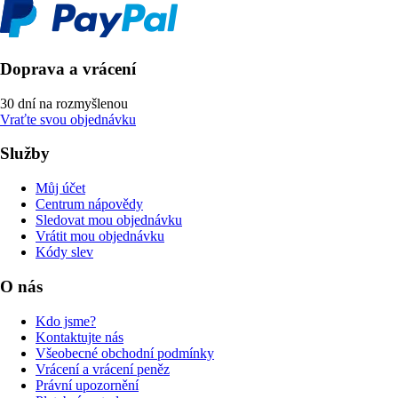
Doprava a vrácení
30 dní na rozmyšlenou
Vraťte svou objednávku
Služby
Můj účet
Centrum nápovědy
Sledovat mou objednávku
Vrátit mou objednávku
Kódy slev
O nás
Kdo jsme?
Kontaktujte nás
Všeobecné obchodní podmínky
Vrácení a vrácení peněz
Právní upozornění