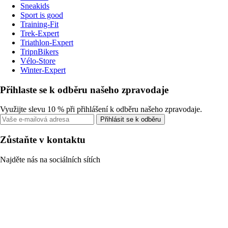
Sneakids
Sport is good
Training-Fit
Trek-Expert
Triathlon-Expert
TripnBikers
Vélo-Store
Winter-Expert
Přihlaste se k odběru našeho zpravodaje
Využijte slevu 10 % při přihlášení k odběru našeho zpravodaje.
Přihlásit se k odběru
Zůstaňte v kontaktu
Najděte nás na sociálních sítích