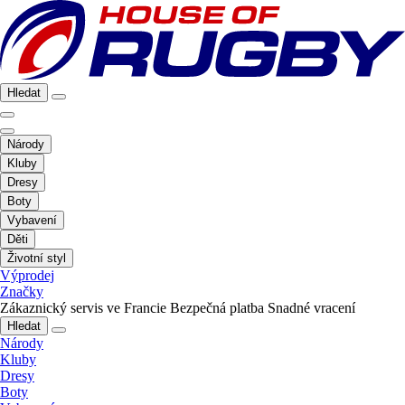
Hledat
Národy
Kluby
Dresy
Boty
Vybavení
Děti
Životní styl
Výprodej
Značky
Zákaznický servis ve Francie
Bezpečná platba
Snadné vracení
Hledat
Národy
Kluby
Dresy
Boty