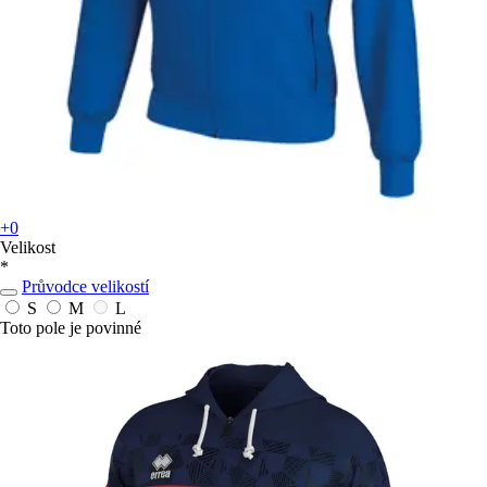
+0
Velikost
*
Průvodce velikostí
S
M
L
Toto pole je povinné