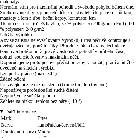
materiály:
Normální střih pro maximální pohodlí a svobodu pohybu během dne.
Sublimované díly, zip po celé délce, nastavitelná kapuce se šňůrkou,
manžety a lem z ribu, boční kapsy, kontrastní lem
Tkanina Carbon (65 % bavlna, 35 % polyester) 290 g/m2 a Full (100
% polyester) 240 g/m2
Údržba výrobku
Aby se zajistila nejvyšší kvalita výrobků, Errea pečlivě kontroluje a
ověřuje všechny použité látky. Přírodní vlákna bavlny, technické
tkaniny a froté si udržují své vlastnosti a pohodlí v průběhu času,
pokud jsou ošetřovány s maximální péčí.
Doporučujeme proto pečlivě přečíst pokyny k použití, praní a údržbě
uvedené na štítcích výrobků.
Lze prát v pračce (max. 30 °)
Žádné bělení
Používejte běžné rozpouštědla (kromě trichlorethylenu)
Nepoužívejte profesionální suché čištění
Nepoužívejte sušičku prádla
Žehlete na nízkou teplotu bez páry (110 °)
Další informace
Marki
Errea
Barva
námořnická/červená/bílá
Dominantní barva
Modrá