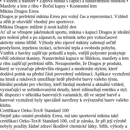
• Vložení a transfer • Zipová bunda s capucí a nastavitelnou šňůrkou •
Manžety a lem z ribu • Boční kapsy • Kontrastní lem
Mikina Dragos Errea
Dragos je perfektní mikina Errea pro volný čas a reprezentaci. Vzhled
a střih je obzvlášť vhodný pro sportovce.
Mikina Dragos: můžete ji nosit každý den
Ať už se věnujete jakémukoli sportu, mikina s kapucí Dragos je ideální
pro nošení před a po zápasech, na trénink nebo pro volnočasové
aktivity mimo hřiště. Výhody této zipové mikiny zahrnují určitě
prodyšnost, tepelnou izolaci, uchování tepla a svobodu pohybu.
Vnitřek z bavlny zajišťuje pohodlí a teplo, vnější polyester poskytuje
větší odolnost tkaniny. Nastavitelná kapuce se šňůrkou, manžety a lem
z ribu zajišťují perfektní střih. Nezapomeňte, že Dragos je produkt,
který se vyznačuje především elegancí a moderním stylem, které
dodává potisk na přední části provedený sublimací. Aplikace vyztužení
na hrudi a rukávech umožňuje hrdě předvést barvy vašeho týmu.
Ideální produkt pro všechny, kteří hledají moderní a aktuální vzhled,
vyznačující se sofistikovanými detaily, které zdůrazňují estetiku a styl.
K dispozici v několika barevných variantách, díl ve stejné barvě a
barevné vyztužení byly speciálně navrženy k zvýraznění barev vašeho
klubu.
Certifikace Oeko-Tex® Standard 100
Stejně jako ostatní produkty Errea, má tato sportovní mikina také
certifikaci Oeko-Tex® Standard 100, což je záruka, že při její výrobě
nebyly použity žádné zdraví škodlivé chemické látky. Střih, výhody a