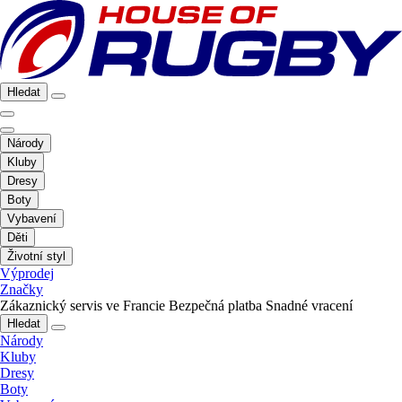
Hledat
Národy
Kluby
Dresy
Boty
Vybavení
Děti
Životní styl
Výprodej
Značky
Zákaznický servis ve Francie
Bezpečná platba
Snadné vracení
Hledat
Národy
Kluby
Dresy
Boty