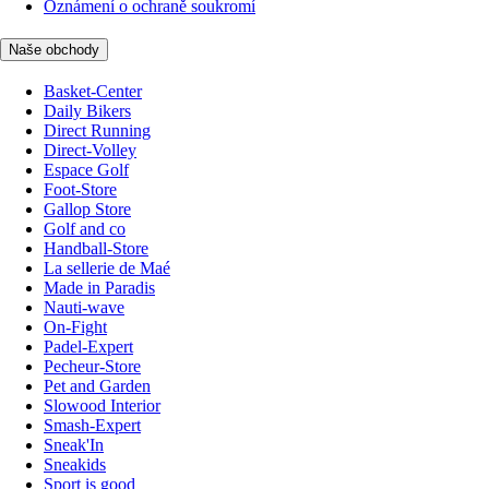
Oznámení o ochraně soukromí
Naše obchody
Basket-Center
Daily Bikers
Direct Running
Direct-Volley
Espace Golf
Foot-Store
Gallop Store
Golf and co
Handball-Store
La sellerie de Maé
Made in Paradis
Nauti-wave
On-Fight
Padel-Expert
Pecheur-Store
Pet and Garden
Slowood Interior
Smash-Expert
Sneak'In
Sneakids
Sport is good