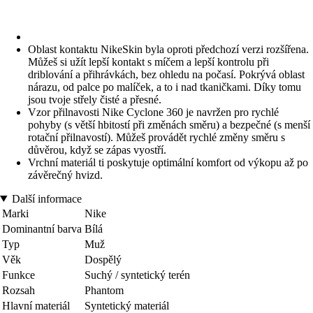
Oblast kontaktu NikeSkin byla oproti předchozí verzi rozšířena.
Můžeš si užít lepší kontakt s míčem a lepší kontrolu při
driblování a přihrávkách, bez ohledu na počasí. Pokrývá oblast
nárazu, od palce po malíček, a to i nad tkaničkami. Díky tomu
jsou tvoje střely čisté a přesné.
Vzor přilnavosti Nike Cyclone 360 je navržen pro rychlé
pohyby (s větší hbitostí při změnách směru) a bezpečné (s menší
rotační přilnavostí). Můžeš provádět rychlé změny směru s
důvěrou, když se zápas vyostří.
Vrchní materiál ti poskytuje optimální komfort od výkopu až po
závěrečný hvizd.
Další informace
Marki
Nike
Dominantní barva
Bílá
Typ
Muž
Věk
Dospělý
Funkce
Suchý / syntetický terén
Rozsah
Phantom
Hlavní materiál
Syntetický materiál