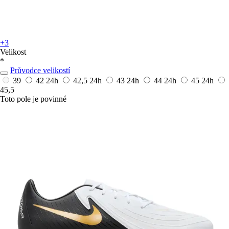
+3
Velikost
*
Průvodce velikostí
39
42
24h
42,5
24h
43
24h
44
24h
45
24h
45,5
Toto pole je povinné