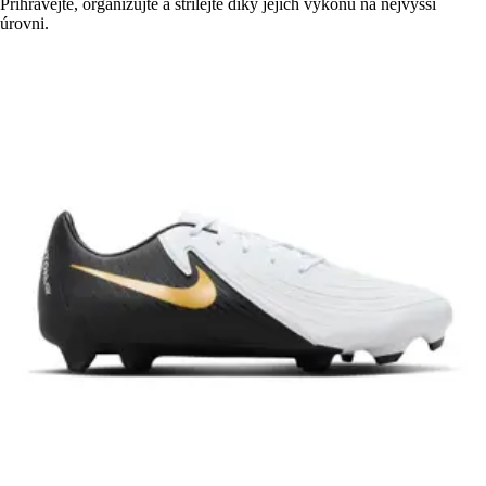
Přihrávejte, organizujte a střílejte díky jejich výkonu na nejvyšší
úrovni.