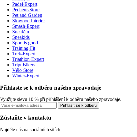
Padel-Expert
Pecheur-Store
Pet and Garden
Slowood Interior
Smash-Expert
Sneak'In
Sneakids
Sport is good
Training-Fit
Trek-Expert
Triathlon-Expert
TripnBikers
Vélo-Store
Winter-Expert
Přihlaste se k odběru našeho zpravodaje
Využijte slevu 10 % při přihlášení k odběru našeho zpravodaje.
Přihlásit se k odběru
Zůstaňte v kontaktu
Najděte nás na sociálních sítích