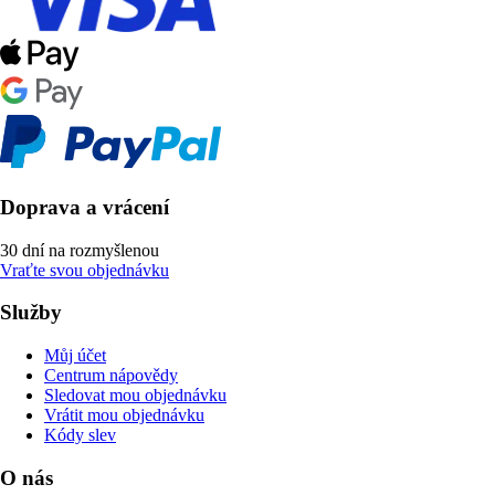
Doprava a vrácení
30 dní na rozmyšlenou
Vraťte svou objednávku
Služby
Můj účet
Centrum nápovědy
Sledovat mou objednávku
Vrátit mou objednávku
Kódy slev
O nás