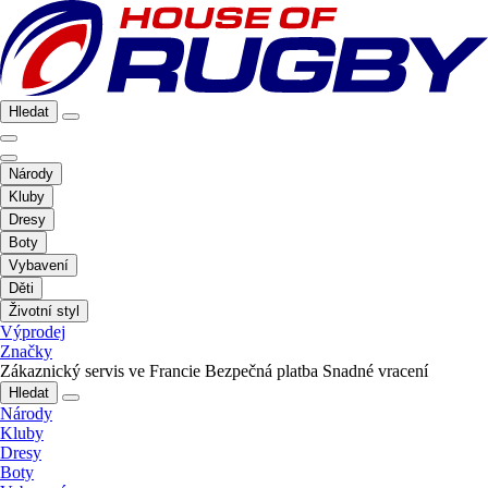
Hledat
Národy
Kluby
Dresy
Boty
Vybavení
Děti
Životní styl
Výprodej
Značky
Zákaznický servis ve Francie
Bezpečná platba
Snadné vracení
Hledat
Národy
Kluby
Dresy
Boty