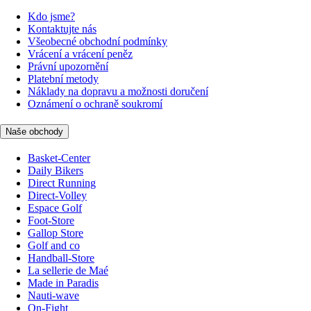
Kdo jsme?
Kontaktujte nás
Všeobecné obchodní podmínky
Vrácení a vrácení peněz
Právní upozornění
Platební metody
Náklady na dopravu a možnosti doručení
Oznámení o ochraně soukromí
Naše obchody
Basket-Center
Daily Bikers
Direct Running
Direct-Volley
Espace Golf
Foot-Store
Gallop Store
Golf and co
Handball-Store
La sellerie de Maé
Made in Paradis
Nauti-wave
On-Fight