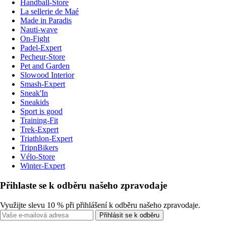
Handball-Store
La sellerie de Maé
Made in Paradis
Nauti-wave
On-Fight
Padel-Expert
Pecheur-Store
Pet and Garden
Slowood Interior
Smash-Expert
Sneak'In
Sneakids
Sport is good
Training-Fit
Trek-Expert
Triathlon-Expert
TripnBikers
Vélo-Store
Winter-Expert
Přihlaste se k odběru našeho zpravodaje
Využijte slevu 10 % při přihlášení k odběru našeho zpravodaje.
Přihlásit se k odběru