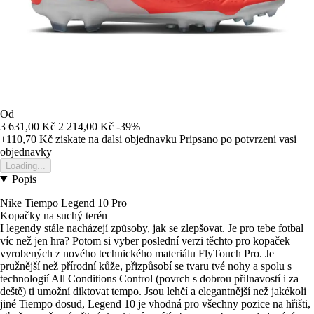
Od
3 631,00 Kč
2 214,00 Kč
-39%
+110,70 Kč
ziskate na dalsi objednavku
Pripsano po potvrzeni vasi
objednavky
Loading...
Popis
Nike Tiempo Legend 10 Pro
Kopačky na suchý terén
I legendy stále nacházejí způsoby, jak se zlepšovat. Je pro tebe fotbal
víc než jen hra? Potom si vyber poslední verzi těchto pro kopaček
vyrobených z nového technického materiálu FlyTouch Pro. Je
pružnější než přírodní kůže, přizpůsobí se tvaru tvé nohy a spolu s
technologií All Conditions Control (povrch s dobrou přilnavostí i za
deště) ti umožní diktovat tempo. Jsou lehčí a elegantnější než jakékoli
jiné Tiempo dosud, Legend 10 je vhodná pro všechny pozice na hřišti,