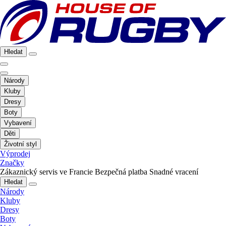
Hledat
Národy
Kluby
Dresy
Boty
Vybavení
Děti
Životní styl
Výprodej
Značky
Zákaznický servis ve Francie
Bezpečná platba
Snadné vracení
Hledat
Národy
Kluby
Dresy
Boty