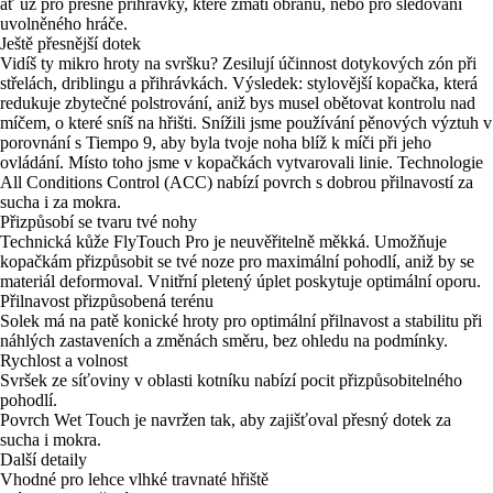
ať už pro přesné přihrávky, které zmátí obranu, nebo pro sledování
uvolněného hráče.
Ještě přesnější dotek
Vidíš ty mikro hroty na svršku? Zesilují účinnost dotykových zón při
střelách, driblingu a přihrávkách. Výsledek: stylovější kopačka, která
redukuje zbytečné polstrování, aniž bys musel obětovat kontrolu nad
míčem, o které sníš na hřišti. Snížili jsme používání pěnových výztuh v
porovnání s Tiempo 9, aby byla tvoje noha blíž k míči při jeho
ovládání. Místo toho jsme v kopačkách vytvarovali linie. Technologie
All Conditions Control (ACC) nabízí povrch s dobrou přilnavostí za
sucha i za mokra.
Přizpůsobí se tvaru tvé nohy
Technická kůže FlyTouch Pro je neuvěřitelně měkká. Umožňuje
kopačkám přizpůsobit se tvé noze pro maximální pohodlí, aniž by se
materiál deformoval. Vnitřní pletený úplet poskytuje optimální oporu.
Přilnavost přizpůsobená terénu
Solek má na patě konické hroty pro optimální přilnavost a stabilitu při
náhlých zastaveních a změnách směru, bez ohledu na podmínky.
Rychlost a volnost
Svršek ze síťoviny v oblasti kotníku nabízí pocit přizpůsobitelného
pohodlí.
Povrch Wet Touch je navržen tak, aby zajišťoval přesný dotek za
sucha i mokra.
Další detaily
Vhodné pro lehce vlhké travnaté hřiště