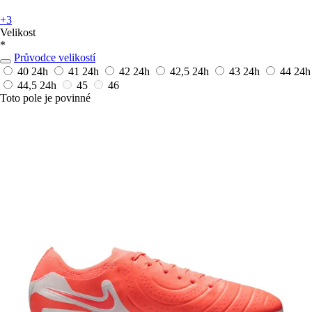
+3
Velikost
*
Průvodce velikostí
40
24h
41
24h
42
24h
42,5
24h
43
24h
44
24h
44,5
24h
45
46
Toto pole je povinné