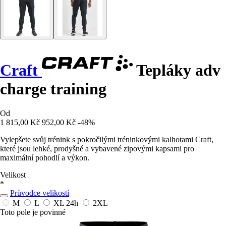
Craft
Tepláky adv
charge training
Od
1 815,00 Kč
952,00 Kč
-48%
Vylepšete svůj trénink s pokročilými tréninkovými kalhotami Craft,
které jsou lehké, prodyšné a vybavené zipovými kapsami pro
maximální pohodlí a výkon.
Velikost
*
Průvodce velikostí
M
L
XL
24h
2XL
Toto pole je povinné