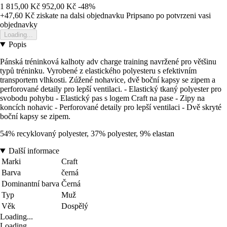
1 815,00 Kč
952,00 Kč
-48%
+47,60 Kč
ziskate na dalsi objednavku
Pripsano po potvrzeni vasi
objednavky
Loading...
Popis
Pánská tréninková kalhoty adv charge training navržené pro většinu
typů tréninku. Vyrobené z elastického polyesteru s efektivním
transportem vlhkosti. Zúžené nohavice, dvě boční kapsy se zipem a
perforované detaily pro lepší ventilaci. - Elastický tkaný polyester pro
svobodu pohybu - Elastický pas s logem Craft na pase - Zipy na
koncích nohavic - Perforované detaily pro lepší ventilaci - Dvě skryté
boční kapsy se zipem.
54% recyklovaný polyester, 37% polyester, 9% elastan
Další informace
Marki
Craft
Barva
černá
Dominantní barva
Černá
Typ
Muž
Věk
Dospělý
Loading...
Loading...