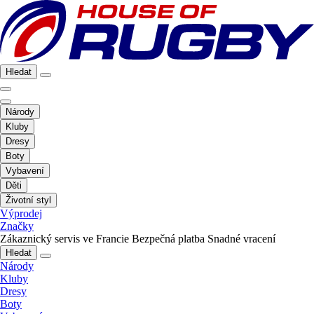
Hledat
Národy
Kluby
Dresy
Boty
Vybavení
Děti
Životní styl
Výprodej
Značky
Zákaznický servis ve Francie
Bezpečná platba
Snadné vracení
Hledat
Národy
Kluby
Dresy
Boty