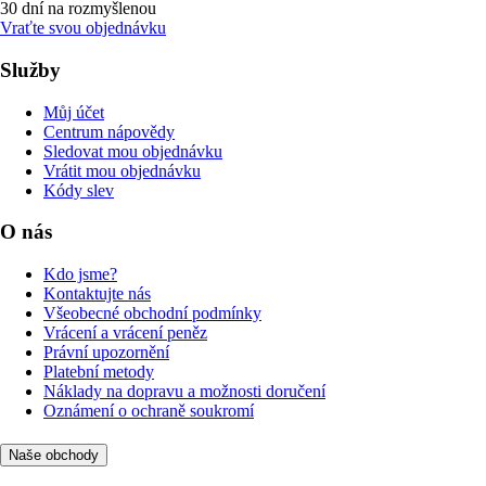
30 dní na rozmyšlenou
Vraťte svou objednávku
Služby
Můj účet
Centrum nápovědy
Sledovat mou objednávku
Vrátit mou objednávku
Kódy slev
O nás
Kdo jsme?
Kontaktujte nás
Všeobecné obchodní podmínky
Vrácení a vrácení peněz
Právní upozornění
Platební metody
Náklady na dopravu a možnosti doručení
Oznámení o ochraně soukromí
Naše obchody