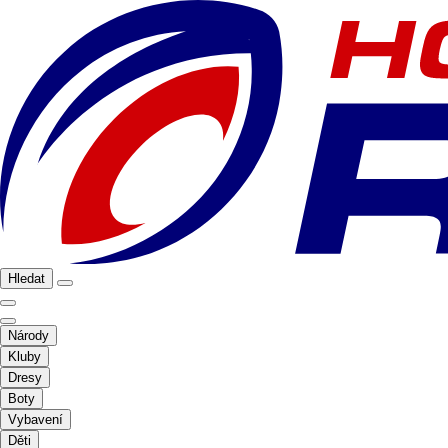
Hledat
Národy
Kluby
Dresy
Boty
Vybavení
Děti