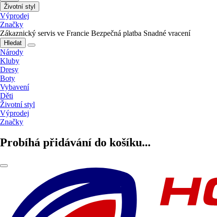
Životní styl
Výprodej
Značky
Zákaznický servis ve Francie
Bezpečná platba
Snadné vracení
Hledat
Národy
Kluby
Dresy
Boty
Vybavení
Děti
Životní styl
Výprodej
Značky
Probíhá přidávání do košíku...