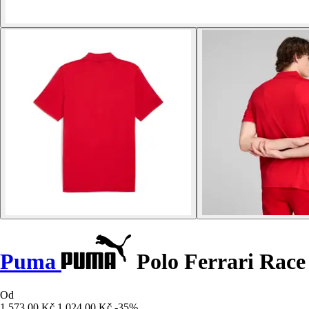
Puma
Polo Ferrari Rac
Od
1 573,00 Kč
1 024,00 Kč
-35%