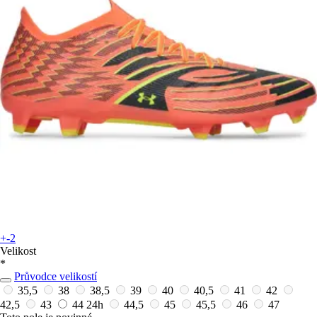
+-2
Velikost
*
Průvodce velikostí
35,5
38
38,5
39
40
40,5
41
42
42,5
43
44
24h
44,5
45
45,5
46
47