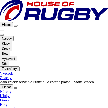
Hledat
Národy
Kluby
Dresy
Boty
Vybavení
Děti
Životní styl
Výprodej
Značky
Zákaznický servis ve Francie
Bezpečná platba
Snadné vracení
Hledat
Národy
Kluby
Dresy
Boty