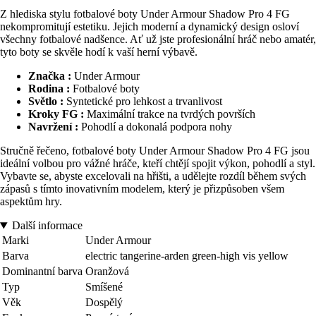
Z hlediska stylu fotbalové boty Under Armour Shadow Pro 4 FG
nekompromitují estetiku. Jejich moderní a dynamický design osloví
všechny fotbalové nadšence. Ať už jste profesionální hráč nebo amatér,
tyto boty se skvěle hodí k vaší herní výbavě.
Značka :
Under Armour
Rodina :
Fotbalové boty
Světlo :
Syntetické pro lehkost a trvanlivost
Kroky FG :
Maximální trakce na tvrdých površích
Navržení :
Pohodlí a dokonalá podpora nohy
Stručně řečeno, fotbalové boty Under Armour Shadow Pro 4 FG jsou
ideální volbou pro vážné hráče, kteří chtějí spojit výkon, pohodlí a styl.
Vybavte se, abyste excelovali na hřišti, a udělejte rozdíl během svých
zápasů s tímto inovativním modelem, který je přizpůsoben všem
aspektům hry.
Další informace
Marki
Under Armour
Barva
electric tangerine-arden green-high vis yellow
Dominantní barva
Oranžová
Typ
Smíšené
Věk
Dospělý