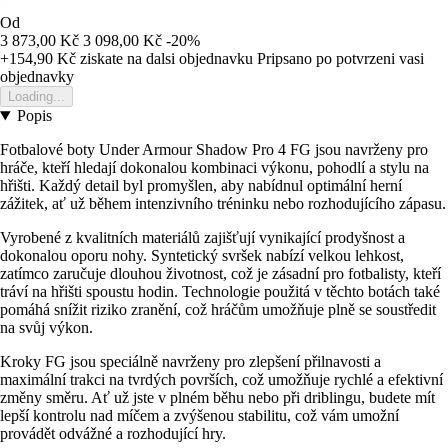
Od
3 873,00 Kč
3 098,00 Kč
-20%
+154,90 Kč
ziskate na dalsi objednavku
Pripsano po potvrzeni vasi
objednavky
Loading...
Popis
Fotbalové boty Under Armour Shadow Pro 4 FG jsou navrženy pro
hráče, kteří hledají dokonalou kombinaci výkonu, pohodlí a stylu na
hřišti. Každý detail byl promyšlen, aby nabídnul optimální herní
zážitek, ať už během intenzivního tréninku nebo rozhodujícího zápasu.
Vyrobené z kvalitních materiálů zajišťují vynikající prodyšnost a
dokonalou oporu nohy. Syntetický svršek nabízí velkou lehkost,
zatímco zaručuje dlouhou životnost, což je zásadní pro fotbalisty, kteří
tráví na hřišti spoustu hodin. Technologie použitá v těchto botách také
pomáhá snížit riziko zranění, což hráčům umožňuje plně se soustředit
na svůj výkon.
Kroky FG jsou speciálně navrženy pro zlepšení přilnavosti a
maximální trakci na tvrdých površích, což umožňuje rychlé a efektivní
změny směru. Ať už jste v plném běhu nebo při driblingu, budete mít
lepší kontrolu nad míčem a zvýšenou stabilitu, což vám umožní
provádět odvážné a rozhodující hry.