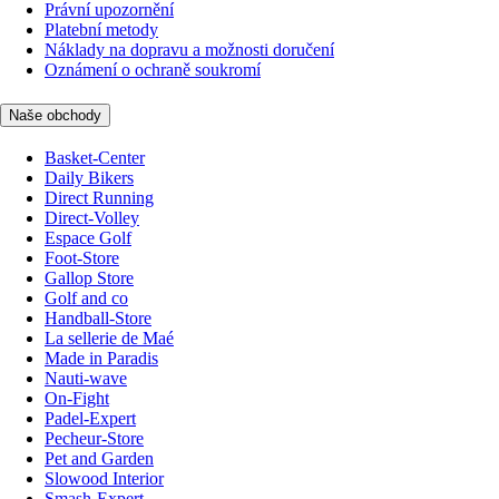
Právní upozornění
Platební metody
Náklady na dopravu a možnosti doručení
Oznámení o ochraně soukromí
Naše obchody
Basket-Center
Daily Bikers
Direct Running
Direct-Volley
Espace Golf
Foot-Store
Gallop Store
Golf and co
Handball-Store
La sellerie de Maé
Made in Paradis
Nauti-wave
On-Fight
Padel-Expert
Pecheur-Store
Pet and Garden
Slowood Interior
Smash-Expert