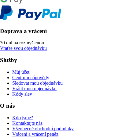
Doprava a vrácení
30 dní na rozmyšlenou
Vraťte svou objednávku
Služby
Můj účet
Centrum nápovědy
Sledovat mou objednávku
Vrátit mou objednávku
Kódy slev
O nás
Kdo jsme?
Kontaktujte nás
Všeobecné obchodní podmínky
Vrácení a vrácení peněz