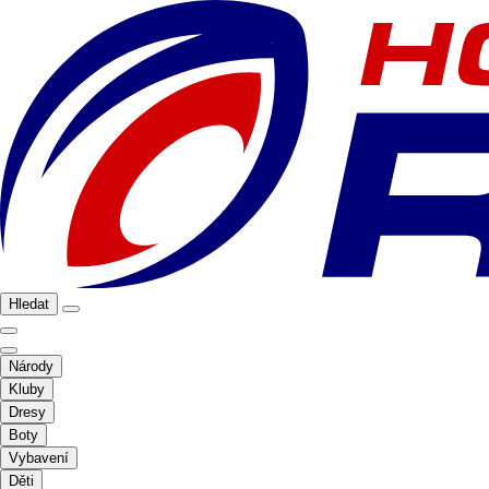
Hledat
Národy
Kluby
Dresy
Boty
Vybavení
Děti