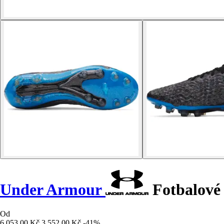
Under Armour
Fotbalové 
Od
6 053,00 Kč
3 552,00 Kč
-41%