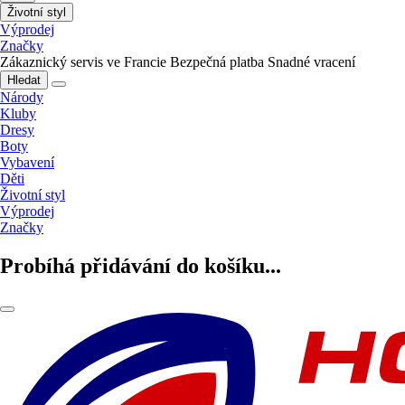
Životní styl
Výprodej
Značky
Zákaznický servis ve Francie
Bezpečná platba
Snadné vracení
Hledat
Národy
Kluby
Dresy
Boty
Vybavení
Děti
Životní styl
Výprodej
Značky
Probíhá přidávání do košíku...