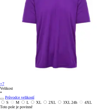
+7
Velikost
*
Průvodce velikostí
S
M
L
XL
2XL
3XL
24h
4XL
Toto pole je povinné