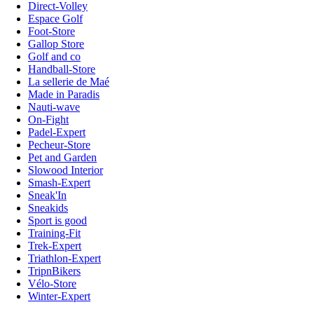
Direct-Volley
Espace Golf
Foot-Store
Gallop Store
Golf and co
Handball-Store
La sellerie de Maé
Made in Paradis
Nauti-wave
On-Fight
Padel-Expert
Pecheur-Store
Pet and Garden
Slowood Interior
Smash-Expert
Sneak'In
Sneakids
Sport is good
Training-Fit
Trek-Expert
Triathlon-Expert
TripnBikers
Vélo-Store
Winter-Expert