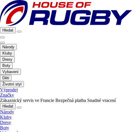
Hledat
Národy
Kluby
Dresy
Boty
Vybavení
Děti
Životní styl
Výprodej
Značky
Zákaznický servis ve Francie
Bezpečná platba
Snadné vracení
Hledat
Národy
Kluby
Dresy
Boty