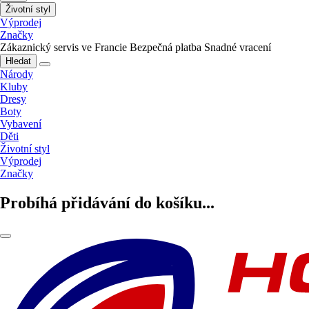
Životní styl
Výprodej
Značky
Zákaznický servis ve Francie
Bezpečná platba
Snadné vracení
Hledat
Národy
Kluby
Dresy
Boty
Vybavení
Děti
Životní styl
Výprodej
Značky
Probíhá přidávání do košíku...