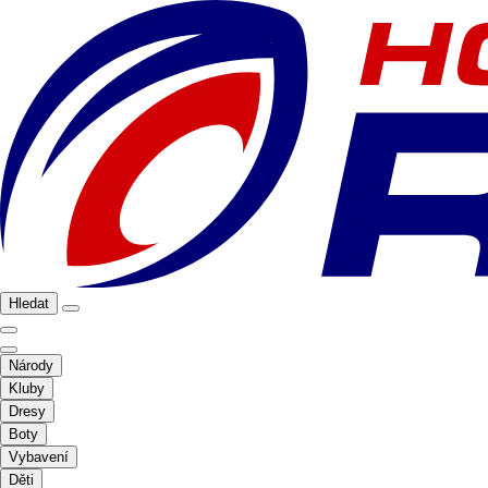
Hledat
Národy
Kluby
Dresy
Boty
Vybavení
Děti