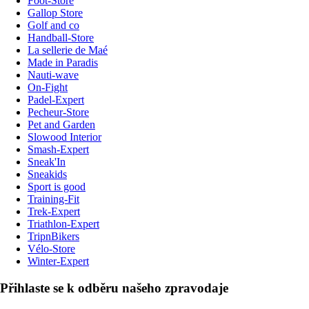
Foot-Store
Gallop Store
Golf and co
Handball-Store
La sellerie de Maé
Made in Paradis
Nauti-wave
On-Fight
Padel-Expert
Pecheur-Store
Pet and Garden
Slowood Interior
Smash-Expert
Sneak'In
Sneakids
Sport is good
Training-Fit
Trek-Expert
Triathlon-Expert
TripnBikers
Vélo-Store
Winter-Expert
Přihlaste se k odběru našeho zpravodaje