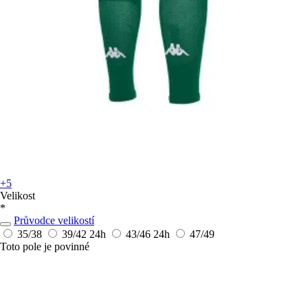
+5
Velikost
*
Průvodce velikostí
35/38
39/42
24h
43/46
24h
47/49
Toto pole je povinné