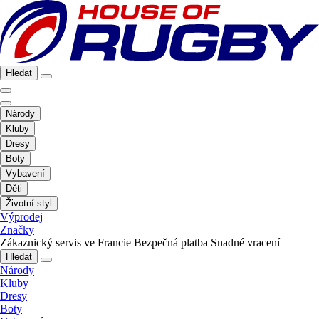
Hledat
Národy
Kluby
Dresy
Boty
Vybavení
Děti
Životní styl
Výprodej
Značky
Zákaznický servis ve Francie
Bezpečná platba
Snadné vracení
Hledat
Národy
Kluby
Dresy
Boty