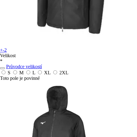
+-2
Velikost
*
Průvodce velikostí
S
M
L
XL
2XL
Toto pole je povinné