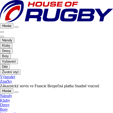
Hledat
Národy
Kluby
Dresy
Boty
Vybavení
Děti
Životní styl
Výprodej
Značky
Zákaznický servis ve Francie
Bezpečná platba
Snadné vracení
Hledat
Národy
Kluby
Dresy
Boty