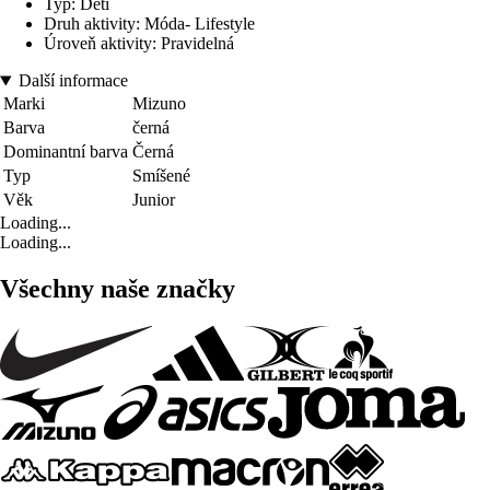
Typ: Děti
Druh aktivity: Móda- Lifestyle
Úroveň aktivity: Pravidelná
Další informace
Marki
Mizuno
Barva
černá
Dominantní barva
Černá
Typ
Smíšené
Věk
Junior
Loading...
Loading...
Všechny naše značky