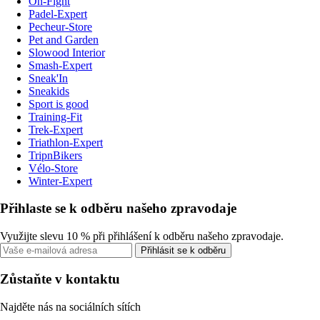
On-Fight
Padel-Expert
Pecheur-Store
Pet and Garden
Slowood Interior
Smash-Expert
Sneak'In
Sneakids
Sport is good
Training-Fit
Trek-Expert
Triathlon-Expert
TripnBikers
Vélo-Store
Winter-Expert
Přihlaste se k odběru našeho zpravodaje
Využijte slevu 10 % při přihlášení k odběru našeho zpravodaje.
Přihlásit se k odběru
Zůstaňte v kontaktu
Najděte nás na sociálních sítích